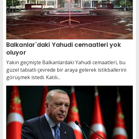
Balkanlar´daki Yahudi cemaatleri yok
oluyor
Yakın geçmişte Balkanlardaki Yahudi cemaatleri, bu
güzel tabiatlı çevrede bir araya gelerek istikballerini
görüşmek istedi. Katılı...