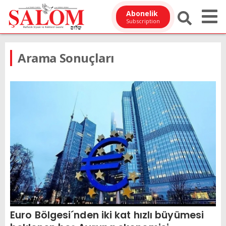
Abonelik
Subscription
Arama Sonuçları
Euro Bölgesi´nden iki kat hızlı büyümesi