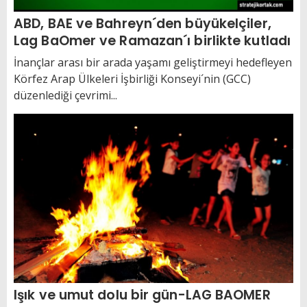
ABD, BAE ve Bahreyn´den büyükelçiler,
Lag BaOmer ve Ramazan´ı birlikte kutladı
İnançlar arası bir arada yaşamı geliştirmeyi hedefleyen
Körfez Arap Ülkeleri İşbirliği Konseyi´nin (GCC)
düzenlediği çevrimi...
Işık ve umut dolu bir gün-LAG BAOMER