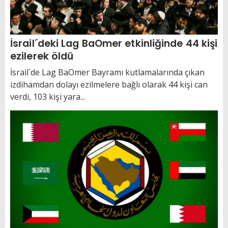
İsrail´deki Lag BaOmer etkinliğinde 44 kişi
ezilerek öldü
İsrail´de Lag BaOmer Bayramı kutlamalarında çıkan
izdihamdan dolayı ezilmelere bağlı olarak 44 kişi can
verdi, 103 kişi yara...