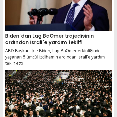
Biden´dan Lag BaOmer trajedisinin
ardından İsrail´e yardım teklifi
ABD Başkanı Joe Biden, Lag BaOmer etkinliğinde
yaşanan ölümcül izdihamın ardından İsrail´e yardım
teklif etti.