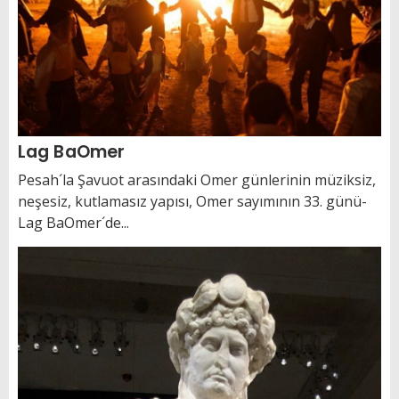
Lag BaOmer
Pesah´la Şavuot arasındaki Omer günlerinin müziksiz,
neşesiz, kutlamasız yapısı, Omer sayımının 33. günü-
Lag BaOmer´de...