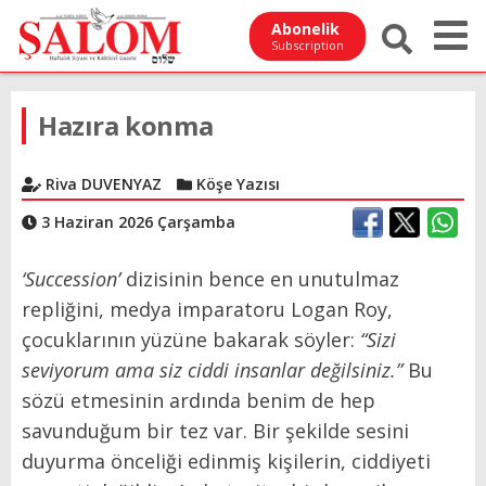
Abonelik
Subscription
Hazıra konma
Riva DUVENYAZ
Köşe Yazısı
3 Haziran 2026 Çarşamba
‘Succession’
dizisinin bence en unutulmaz
repliğini, medya imparatoru Logan Roy,
çocuklarının yüzüne bakarak söyler:
“Sizi
seviyorum ama siz ciddi insanlar değilsiniz.”
Bu
sözü etmesinin ardında benim de hep
savunduğum bir tez var. Bir şekilde sesini
duyurma önceliği edinmiş kişilerin, ciddiyeti