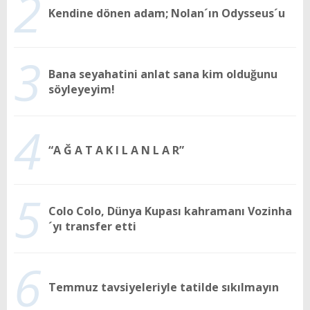
2
Kendine dönen adam; Nolan´ın Odysseus´u
3
Bana seyahatini anlat sana kim olduğunu
söyleyeyim!
4
“A Ğ A T A K I L A N L A R”
5
Colo Colo, Dünya Kupası kahramanı Vozinha
´yı transfer etti
6
Temmuz tavsiyeleriyle tatilde sıkılmayın