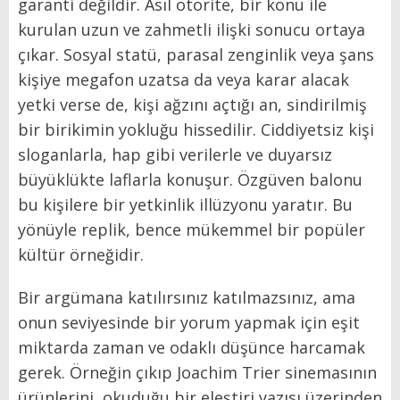
garanti değildir. Asıl otorite, bir konu ile
kurulan uzun ve zahmetli ilişki sonucu ortaya
çıkar. Sosyal statü, parasal zenginlik veya şans
kişiye megafon uzatsa da veya karar alacak
yetki verse de, kişi ağzını açtığı an, sindirilmiş
bir birikimin yokluğu hissedilir. Ciddiyetsiz kişi
sloganlarla, hap gibi verilerle ve duyarsız
büyüklükte laflarla konuşur. Özgüven balonu
bu kişilere bir yetkinlik illüzyonu yaratır. Bu
yönüyle replik, bence mükemmel bir popüler
kültür örneğidir.
Bir argümana katılırsınız katılmazsınız, ama
onun seviyesinde bir yorum yapmak için eşit
miktarda zaman ve odaklı düşünce harcamak
gerek. Örneğin çıkıp Joachim Trier sinemasının
ürünlerini, okuduğu bir eleştiri yazısı üzerinden