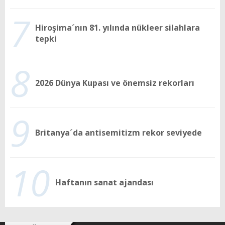
7
Hiroşima´nın 81. yılında nükleer silahlara
tepki
8
2026 Dünya Kupası ve önemsiz rekorları
9
Britanya´da antisemitizm rekor seviyede
10
Haftanın sanat ajandası