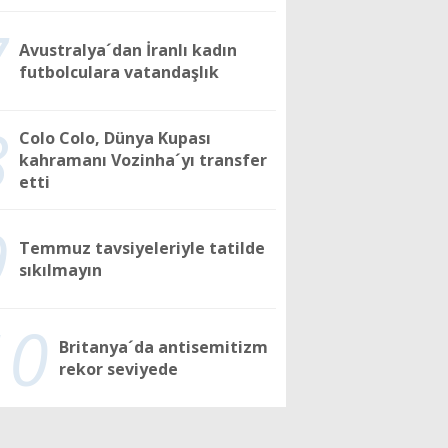
7
Avustralya´dan İranlı kadın
futbolculara vatandaşlık
8
Colo Colo, Dünya Kupası
kahramanı Vozinha´yı transfer
etti
9
Temmuz tavsiyeleriyle tatilde
sıkılmayın
10
Britanya´da antisemitizm
rekor seviyede