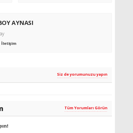
BOY AYNASI
ay
İletişim
Siz de yorumunuzu yapın
n
Tüm Yorumları Görün
pın!