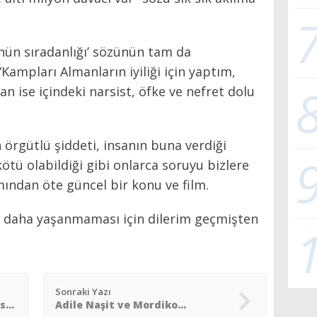
ünün sıradanlığı’ sözünün tam da
mpları Almanların iyiliği için yaptım,
lan ise içindeki narsist, öfke ve nefret dolu
rgütlü şiddeti, insanın buna verdiği
kötü olabildiği gibi onlarca soruyu bizlere
ından öte güncel bir konu ve film.
ir daha yaşanmaması için dilerim geçmişten
Sonraki Yazı
Kıymetini bilemeyen şehir İstanbul
Adile Naşit ve Mordiko…