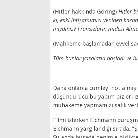
(Hitler hakkında Göring)
Hitler b
ki, eski ihtişamımızı yeniden kaza
miydiniz? Fransızların midesi Alman
(Mahkeme başlamadan evvel sav
Tüm bunlar yasalarla başladı ve 
Daha onlarca cümleyi not almışım,
düşündürücü bu yapım bizleri iz
muhakeme yapmamızı salık veri
Filmi izlerken Eichmann duruşma
Eichmann yargılandığı sırada, "Ş
Şu anda burada benimle birlikte 