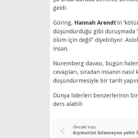
geldi.
Göring,
Hannah Arendt
’in ‘köt
düşündürdüğü gibi duruşmada “Ka
ölüm için değil” diyebiliyor. Aslo
insan.
Nuremberg davası, bugün halen ö
cevapları, sıradan insanın nasıl 
düşündürmesiyle bir tarih yapım
Dünya liderleri benzerlerinin b
ders alabili
Önceki Yazı