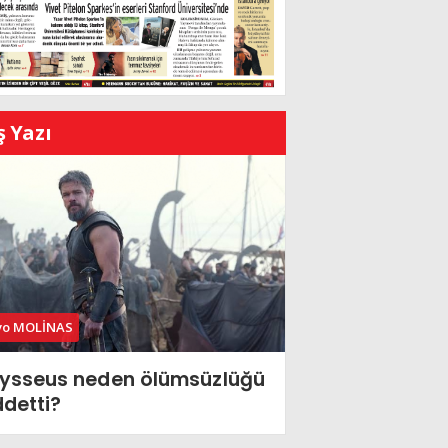
ş Yazı
vo MOLİNAS
ysseus neden ölümsüzlüğü
ddetti?