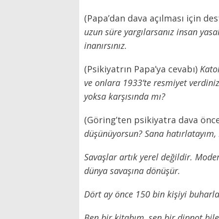
(Papa’dan dava açılması için des
uzun süre yargılarsanız insan yasa
inanırsınız.
(Psikiyatrın Papa’ya cevabı)
Katol
ve onlara 1933’te resmiyet verdiniz
yoksa karşısında mı?
(Göring’ten psikiyatra dava önc
düşünüyorsun? Sana hatırlatayım,
Savaşlar artık yerel değildir. Mode
dünya savaşına dönüşür.
Dört ay önce 150 bin kişiyi buharl
Ben bir kitabım, sen bir dipnot bile