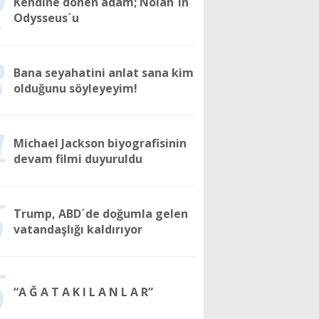
2
Kendine dönen adam; Nolan´ın
Odysseus´u
3
Bana seyahatini anlat sana kim
olduğunu söyleyeyim!
4
Michael Jackson biyografisinin
devam filmi duyuruldu
5
Trump, ABD´de doğumla gelen
vatandaşlığı kaldırıyor
6
“A Ğ A T A K I L A N L A R”