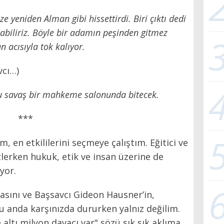
ize yeniden Alman gibi hissettirdi. Biri çıktı dedi
nabiliriz. Böyle bir adamın peşinden gitmez
 acısıyla tok kalıyor.
cı…)
bu savaş bir mahkeme salonunda bitecek.
***
 en etkililerini seçmeye çalıştım. Eğitici ve
lerken hukuk, etik ve insan üzerine de
yor.
sını ve Başsavcı Gideon Hausner’in,
u anda karşınızda dururken yalnız değilim.
altı milyon davacı var" sözü sık sık aklıma