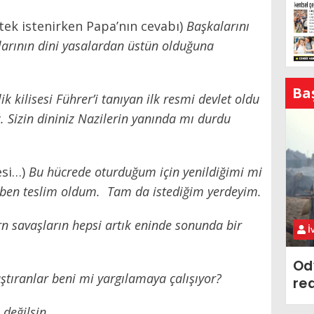
tek istenirken Papa’nın cevabı)
Başkalarını
larının dini yasalardan üstün olduğuna
Ba
ik kilisesi Führer’i tanıyan ilk resmi devlet oldu
. Sizin dininiz Nazilerin yanında mı durdu
esi…)
Bu hücrede oturduğum için yenildiğimi mi
 ben teslim oldum. Tam da istediğim yerdeyim.
rn savaşların hepsi artık eninde sonunda bir
İ
Od
aştıranlar beni mi yargılamaya çalışıyor?
re
 değilsin.