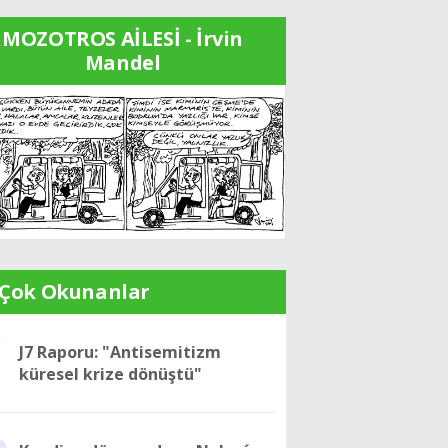
MOZOTROS AİLESİ - İrvin
Mandel
 Çok Okunanlar
1
J7 Raporu: "Antisemitizm
küresel krize dönüştü"