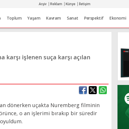
Arşiv
Reklam
Künye
İletişim
a
Toplum
Yaşam
Kavram
Sanat
Perspektif
Ekonomi
a karşı işlenen suça karşı açılan
’dan dönerken uçakta Nuremberg filminin
rünce, o an işlerimi bırakıp bir süredir
koyuldum.