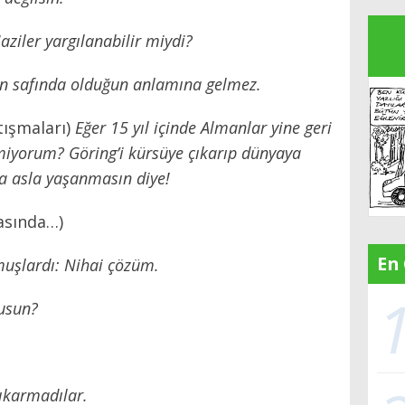
ziler yargılanabilir miydi?
in safında olduğun anlamına gelmez.
tışmaları)
Eğer 15 yıl içinde Almanlar yine geri
ilmiyorum? Göring’i kürsüye çıkarıp dünyaya
a asla yaşanmasın diye!
rasında…)
En
lmuşlardı: Nihai çözüm.
musun?
ıkarmadılar.