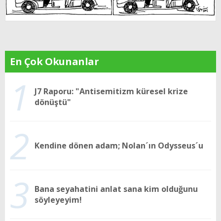
En Çok Okunanlar
1
J7 Raporu: "Antisemitizm küresel krize
dönüştü"
2
Kendine dönen adam; Nolan´ın Odysseus´u
3
Bana seyahatini anlat sana kim olduğunu
söyleyeyim!