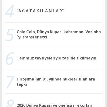
4
“A Ğ A T A K I L A N L A R”
5
Colo Colo, Dünya Kupası kahramanı Vozinha
´yı transfer etti
6
Temmuz tavsiyeleriyle tatilde sıkılmayın
7
Hiroşima´nın 81. yılında nükleer silahlara
tepki
8
2026 Dünya Kupası ve önemsiz rekorları