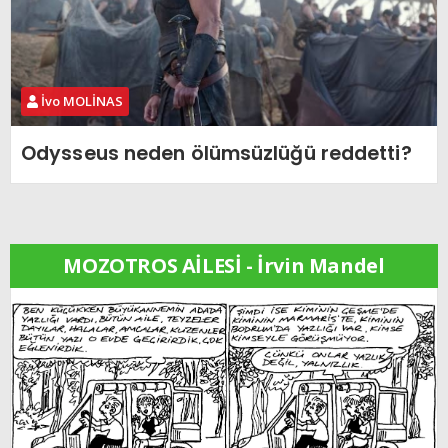
İvo MOLİNAS
Odysseus neden ölümsüzlüğü reddetti?
MOZOTROS AİLESİ - İrvin Mandel