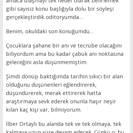
amaca ulaşmayı tek hedef olarak belirlemek
gibi sayısız konu başlığıyla dolu bir söyleşi
gerçekleştirdik oditoryumda…
Benim, okuldaki son konuğumdu…
Çocuklara şahane bir anı ve tecrübe olacağını
biliyordum ama bu kadar çabuk anı noktasına
geleceğini asla düşünmemiştim.
Şimdi dönüp baktığımda tarihin sıkıcı bir alan
olduğunu düşünenleri eğlendirerek,
düşündürerek, merak ettirerek hatta
araştırmaya sevk ederek onunla haşır neşir
kılan kaç kişi var, bilmiyorum.
İlber Ortaylı bu alanda tek ve tek olmaya, tek
kalmaya uzun süre devam edecek. Çünkü o; bu