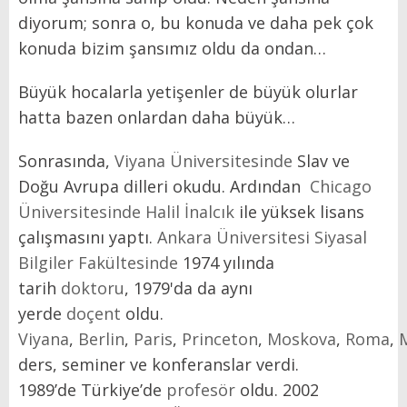
diyorum; sonra o, bu konuda ve daha pek çok
konuda bizim şansımız oldu da ondan…
Büyük hocalarla yetişenler de büyük olurlar
hatta bazen onlardan daha büyük…
Sonrasında,
Viyana Üniversitesinde
Slav ve
Doğu Avrupa dilleri okudu. Ardından
Chicago
Üniversitesinde
Halil İnalcık
ile yüksek lisans
çalışmasını yaptı.
Ankara Üniversitesi Siyasal
Bilgiler Fakültesinde
1974 yılında
tarih
doktoru
, 1979'da da aynı
yerde
doçent
oldu.
Viyana
,
Berlin
,
Paris
,
Princeton
,
Moskova
,
Roma
,
ders, seminer ve konferanslar verdi.
1989’de Türkiye’de
profesör
oldu. 2002