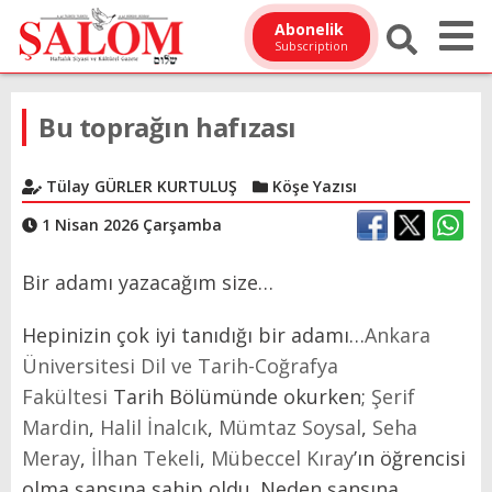
Abonelik
Subscription
Bu toprağın hafızası
Tülay GÜRLER KURTULUŞ
Köşe Yazısı
1 Nisan 2026 Çarşamba
Bir adamı yazacağım size…
Hepinizin çok iyi tanıdığı bir adamı…
Ankara
Üniversitesi Dil ve Tarih-Coğrafya
Fakültesi
Tarih Bölümünde okurken;
Şerif
Mardin
,
Halil İnalcık
,
Mümtaz Soysal
,
Seha
Meray
,
İlhan Tekeli
,
Mübeccel Kıray
’ın öğrencisi
olma şansına sahip oldu. Neden şansına