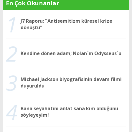
En Çok Okunanlar
1
J7 Raporu: "Antisemitizm küresel krize
dönüştü"
2
Kendine dönen adam; Nolan´ın Odysseus´u
3
Michael Jackson biyografisinin devam filmi
duyuruldu
4
Bana seyahatini anlat sana kim olduğunu
söyleyeyim!