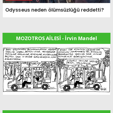
Odysseus neden ölümsüzlüğü reddetti?
MOZOTROS AİLESİ - İrvin Mandel