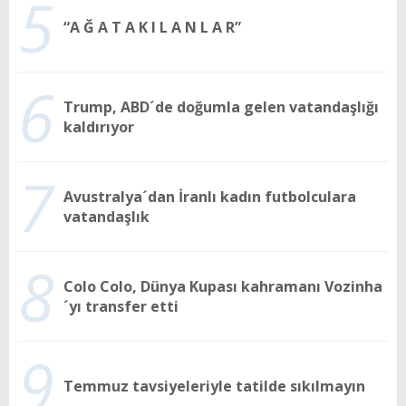
5
“A Ğ A T A K I L A N L A R”
6
Trump, ABD´de doğumla gelen vatandaşlığı
kaldırıyor
7
Avustralya´dan İranlı kadın futbolculara
vatandaşlık
8
Colo Colo, Dünya Kupası kahramanı Vozinha
´yı transfer etti
9
Temmuz tavsiyeleriyle tatilde sıkılmayın