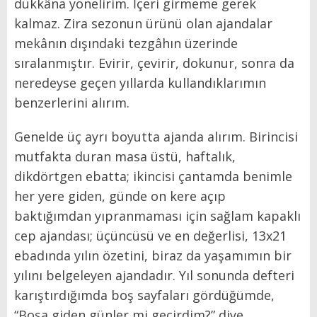
dükkâna yönelirim. İçeri girmeme gerek
kalmaz. Zira sezonun ürünü olan ajandalar
mekânın dışındaki tezgâhın üzerinde
sıralanmıştır. Evirir, çevirir, dokunur, sonra da
neredeyse geçen yıllarda kullandıklarımın
benzerlerini alırım.
Genelde üç ayrı boyutta ajanda alırım. Birincisi
mutfakta duran masa üstü, haftalık,
dikdörtgen ebatta; ikincisi çantamda benimle
her yere giden, günde on kere açıp
baktığımdan yıpranmaması için sağlam kapaklı
cep ajandası; üçüncüsü ve en değerlisi, 13x21
ebadında yılın özetini, biraz da yaşamımın bir
yılını belgeleyen ajandadır. Yıl sonunda defteri
karıştırdığımda boş sayfaları gördüğümde,
“Boşa giden günler mi geçirdim?” diye