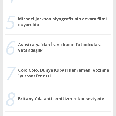
5
Michael Jackson biyografisinin devam filmi
duyuruldu
6
Avustralya´dan İranlı kadın futbolculara
vatandaşlık
7
Colo Colo, Dünya Kupası kahramanı Vozinha
´yı transfer etti
8
Britanya´da antisemitizm rekor seviyede