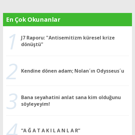
En Çok Okunanlar
1
J7 Raporu: "Antisemitizm küresel krize
dönüştü"
2
Kendine dönen adam; Nolan´ın Odysseus´u
3
Bana seyahatini anlat sana kim olduğunu
söyleyeyim!
4
“A Ğ A T A K I L A N L A R”