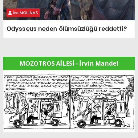
İvo MOLİNAS
Odysseus neden ölümsüzlüğü reddetti?
MOZOTROS AİLESİ - İrvin Mandel