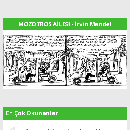
MOZOTROS AİLESİ - İrvin Mandel
En Çok Okunanlar