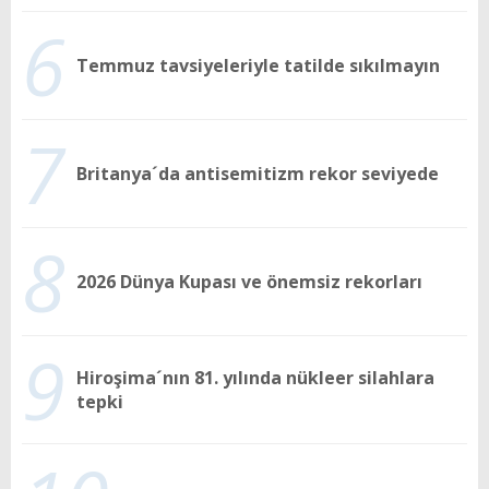
6
Temmuz tavsiyeleriyle tatilde sıkılmayın
7
Britanya´da antisemitizm rekor seviyede
8
2026 Dünya Kupası ve önemsiz rekorları
9
Hiroşima´nın 81. yılında nükleer silahlara
tepki