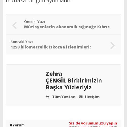
mutlaka bir gün aydınlanır.
Önceki Yazı
Müzisyenlerin ekonomik sığınağı: Kıbrıs
Sonraki Yazı
1250 kilometrelik İskoçya izlenimleri!
Zehra
ÇENGİL
Birbirimizin
Başka Yüzleriyiz
Tüm Yazıları
İletişim
Siz de yorumunuzu yapın
0 Yorum