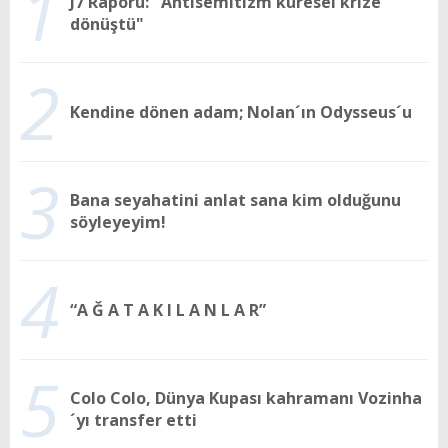
1
J7 Raporu: "Antisemitizm küresel krize
dönüştü"
2
Kendine dönen adam; Nolan´ın Odysseus´u
3
Bana seyahatini anlat sana kim olduğunu
söyleyeyim!
4
“A Ğ A T A K I L A N L A R”
5
Colo Colo, Dünya Kupası kahramanı Vozinha
´yı transfer etti