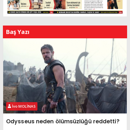
Baş Yazı
İvo MOLİNAS
Odysseus neden ölümsüzlüğü reddetti?