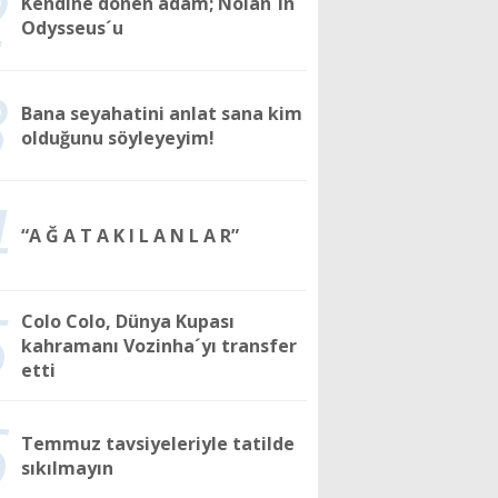
2
Kendine dönen adam; Nolan´ın
Odysseus´u
3
Bana seyahatini anlat sana kim
olduğunu söyleyeyim!
4
“A Ğ A T A K I L A N L A R”
5
Colo Colo, Dünya Kupası
kahramanı Vozinha´yı transfer
etti
6
Temmuz tavsiyeleriyle tatilde
sıkılmayın