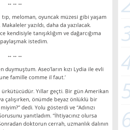
↔↔↔
i; tıp, meloman, oyuncak müzesi gibi yaşam
ı. Makaleler yazıldı, daha da yazılacak.
e kendisiyle tanışıklığım ve dağarcığıma
le paylaşmak istedim.
↔↔↔
 duymuştum. Aseo’ların kızı Lydia ile evli
une famille comme il faut.’
 ürkütücüdür. Yıllar geçti. Bir gün Amerikan
a çalışırken, önümde beyaz önlüklü bir
 miyim?” dedi. Yolu gösterdi ve “Adınızı
Sorusunu yanıtladım. “İhtiyacınız olursa
Sonradan doktorun cerrah, uzmanlık dalının