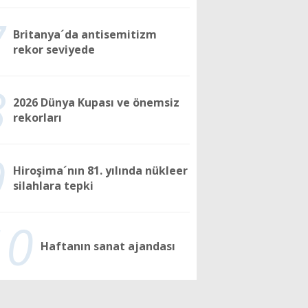
7
Britanya´da antisemitizm
rekor seviyede
8
2026 Dünya Kupası ve önemsiz
rekorları
9
Hiroşima´nın 81. yılında nükleer
silahlara tepki
10
Haftanın sanat ajandası