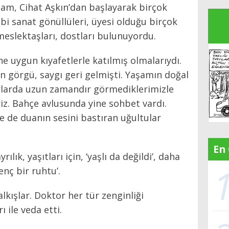
am, Cihat Aşkın’dan başlayarak birçok
bi sanat gönüllüleri, üyesi olduğu birçok
eslektaşları, dostları bulunuyordu.
e uygun kıyafetlerle katılmış olmalarıydı.
n görgü, saygı geri gelmişti. Yaşamın doğal
aylarda uzun zamandır görmediklerimizle
iz. Bahçe avlusunda yine sohbet vardı.
e de duanın sesini bastıran uğultular
En
ılık, yaşıtları için, ‘yaşlı da değildi’, daha
enç bir ruhtu’.
lkışlar. Doktor her tür zenginliği
ı ile veda etti.