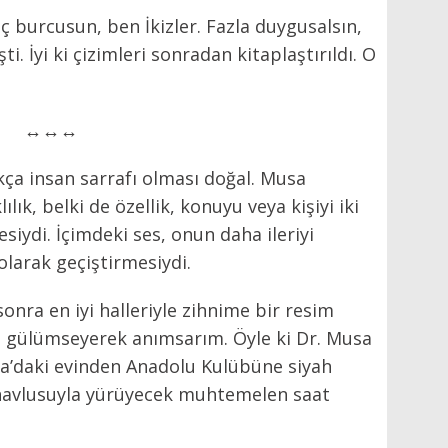
 burcusun, ben İkizler. Fazla duygusalsın,
. İyi ki çizimleri sonradan kitaplaştırıldı. O
↔↔↔
kça insan sarrafı olması doğal. Musa
lık, belki de özellik, konuyu veya kişiyi iki
siydi. İçimdeki ses, onun daha ileriyi
 olarak geçiştirmesiydi.
sonra en iyi halleriyle zihnime bir resim
nce gülümseyerek anımsarım. Öyle ki Dr. Musa
a’daki evinden Anadolu Kulübüne siyah
 havlusuyla yürüyecek muhtemelen saat