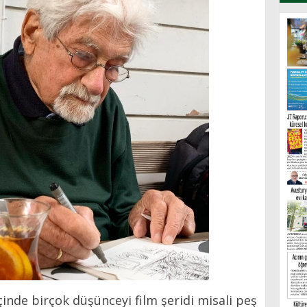
çinde birçok düşünceyi film şeridi misali peş