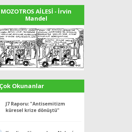
MOZOTROS AİLESİ - İrvin
Mandel
 Çok Okunanlar
1
J7 Raporu: "Antisemitizm
küresel krize dönüştü"