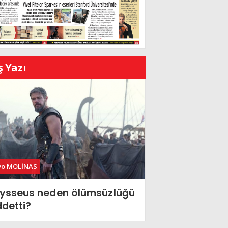
ş Yazı
vo MOLİNAS
ysseus neden ölümsüzlüğü
ddetti?