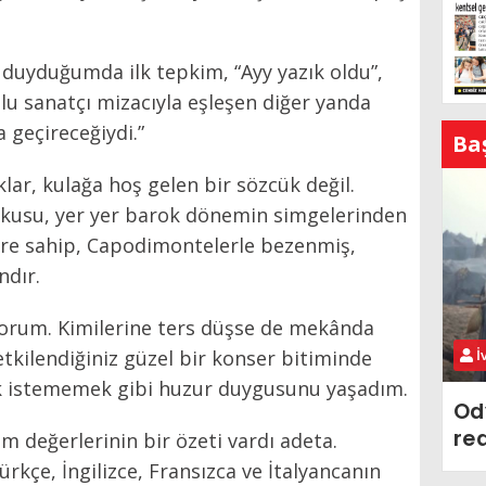
i duyduğumda ilk tepkim, “Ayy yazık oldu”,
lu sanatçı mizacıyla eşleşen diğer yanda
 geçireceğiydi.”
Ba
klar, kulağa hoş gelen bir sözcük değil.
dokusu, yer yer barok dönemin simgelerinden
ere sahip, Capodimontelerle bezenmiş,
ndır.
orum. Kimilerine ters düşse de mekânda
kilendiğiniz güzel bir konser bitiminde
İ
 istememek gibi huzur duygusunu yaşadım.
Od
re
m değerlerinin bir özeti vardı adeta.
kçe, İngilizce, Fransızca ve İtalyancanın