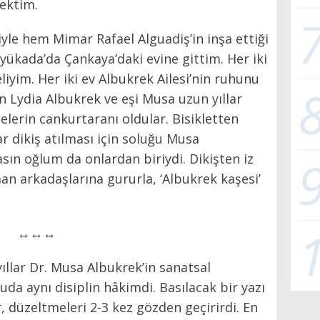
ektim.
yle hem Mimar Rafael Alguadiş’in inşa ettiği
kada’da Çankaya’daki evine gittim. Her iki
iyim. Her iki ev Albukrek Ailesi’nin ruhunu
n Lydia Albukrek ve eşi Musa uzun yıllar
lerin cankurtaranı oldular. Bisikletten
ar dikiş atılması için soluğu Musa
asın oğlum da onlardan biriydi. Dikişten iz
 arkadaşlarına gururla, ‘Albukrek kaşesi’
↔↔↔
ıllar Dr. Musa Albukrek’in sanatsal
uda aynı disiplin hâkimdi. Basılacak bir yazı
, düzeltmeleri 2-3 kez gözden geçirirdi. En