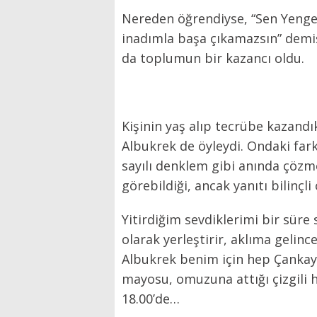
Nereden öğrendiyse, “Sen Yengeç
inadımla başa çıkamazsın” demişti
da toplumun bir kazancı oldu.
Kişinin yaş alıp tecrübe kazandı
Albukrek de öyleydi. Ondaki farklı
sayılı denklem gibi anında çözme
görebildiği, ancak yanıtı bilinçli
Yitirdiğim sevdiklerimi bir süre 
olarak yerleştirir, aklıma geli
Albukrek benim için hep Çankay
mayosu, omuzuna attığı çizgili
18.00’de…