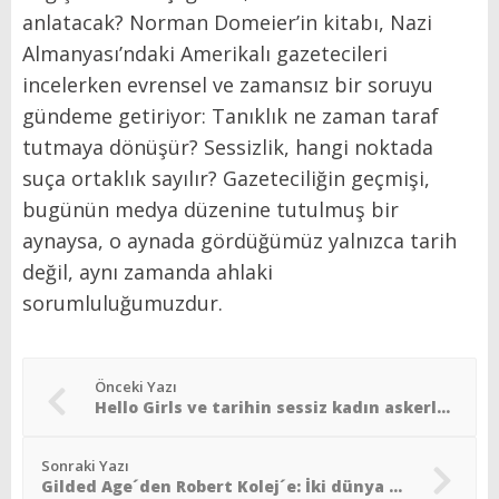
anlatacak? Norman Domeier’in kitabı, Nazi
Almanyası’ndaki Amerikalı gazetecileri
incelerken evrensel ve zamansız bir soruyu
gündeme getiriyor: Tanıklık ne zaman taraf
tutmaya dönüşür? Sessizlik, hangi noktada
suça ortaklık sayılır? Gazeteciliğin geçmişi,
bugünün medya düzenine tutulmuş bir
aynaysa, o aynada gördüğümüz yalnızca tarih
değil, aynı zamanda ahlaki
sorumluluğumuzdur.
Önceki Yazı
Hello Girls ve tarihin sessiz kadın askerleri: “Alo, buradayız!”
Sonraki Yazı
Gilded Age´den Robert Kolej´e: İki dünya arasında bir diplomat