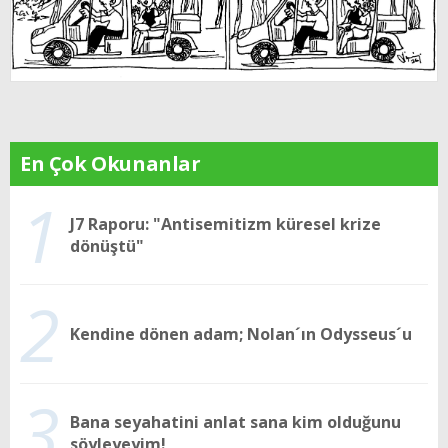
En Çok Okunanlar
1
J7 Raporu: "Antisemitizm küresel krize
dönüştü"
2
Kendine dönen adam; Nolan´ın Odysseus´u
3
Bana seyahatini anlat sana kim olduğunu
söyleyeyim!