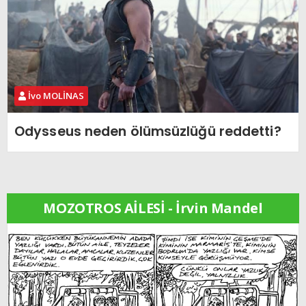
İvo MOLİNAS
Odysseus neden ölümsüzlüğü reddetti?
MOZOTROS AİLESİ - İrvin Mandel