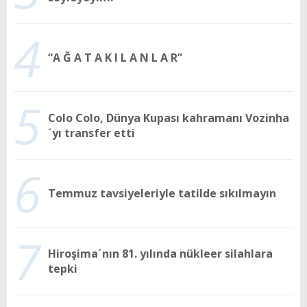
4
“A Ğ A T A K I L A N L A R”
5
Colo Colo, Dünya Kupası kahramanı Vozinha
´yı transfer etti
6
Temmuz tavsiyeleriyle tatilde sıkılmayın
7
Hiroşima´nın 81. yılında nükleer silahlara
tepki