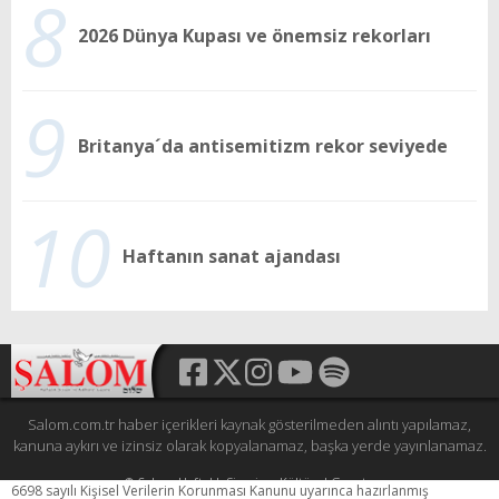
8
2026 Dünya Kupası ve önemsiz rekorları
9
Britanya´da antisemitizm rekor seviyede
10
Haftanın sanat ajandası
Salom.com.tr haber içerikleri kaynak gösterilmeden alıntı yapılamaz,
kanuna aykırı ve izinsiz olarak kopyalanamaz, başka yerde yayınlanamaz.
© Şalom Haftalık Siyasi ve Kültürel Gazete
6698 sayılı Kişisel Verilerin Korunması Kanunu uyarınca hazırlanmış
Tüm hakları saklıdır.