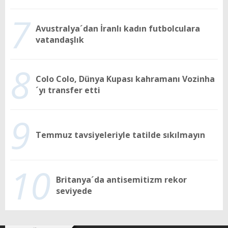
7
Avustralya´dan İranlı kadın futbolculara
vatandaşlık
8
Colo Colo, Dünya Kupası kahramanı Vozinha
´yı transfer etti
9
Temmuz tavsiyeleriyle tatilde sıkılmayın
10
Britanya´da antisemitizm rekor
seviyede