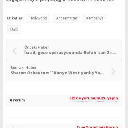
Etiketler:
Hollywood
Antisemitizm
Kampanya
Ünlü
Önceki Haber
İsrail, gece operasyonunda Refah´tan 2 rehineyi kurtardı
Sonraki Haber
Sharon Osbourne: ´´Kanye West yanlış Yahudi´ye bulaştı´´
Siz de yorumunuzu yapın
0 Yorum
Tüm Yorumları Görün