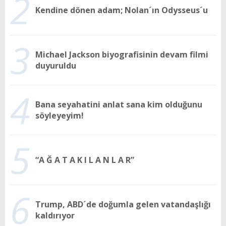
2
Kendine dönen adam; Nolan´ın Odysseus´u
3
Michael Jackson biyografisinin devam filmi
duyuruldu
4
Bana seyahatini anlat sana kim olduğunu
söyleyeyim!
5
“A Ğ A T A K I L A N L A R”
6
Trump, ABD´de doğumla gelen vatandaşlığı
kaldırıyor