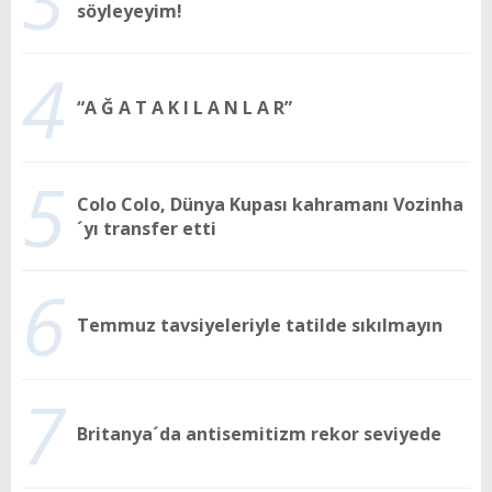
söyleyeyim!
4
“A Ğ A T A K I L A N L A R”
5
Colo Colo, Dünya Kupası kahramanı Vozinha
´yı transfer etti
6
Temmuz tavsiyeleriyle tatilde sıkılmayın
7
Britanya´da antisemitizm rekor seviyede