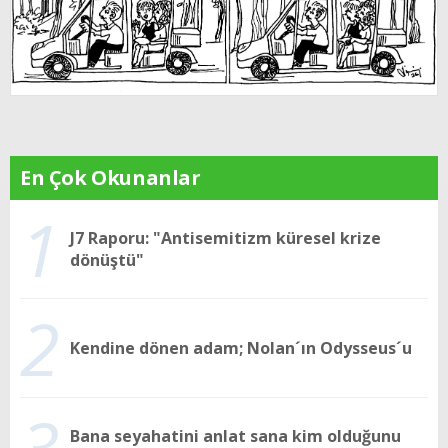
En Çok Okunanlar
1
J7 Raporu: "Antisemitizm küresel krize
dönüştü"
2
Kendine dönen adam; Nolan´ın Odysseus´u
3
Bana seyahatini anlat sana kim olduğunu