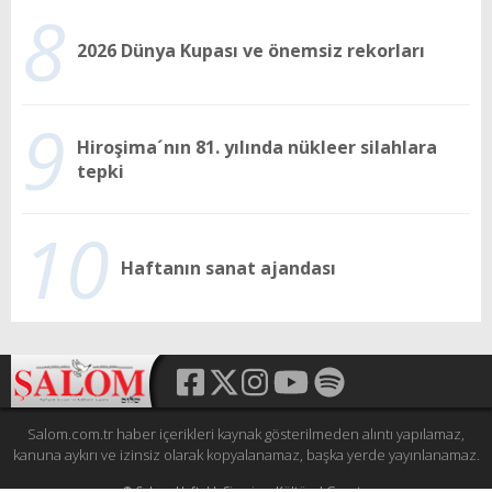
8
2026 Dünya Kupası ve önemsiz rekorları
9
Hiroşima´nın 81. yılında nükleer silahlara
tepki
10
Haftanın sanat ajandası
Salom.com.tr haber içerikleri kaynak gösterilmeden alıntı yapılamaz,
kanuna aykırı ve izinsiz olarak kopyalanamaz, başka yerde yayınlanamaz.
© Şalom Haftalık Siyasi ve Kültürel Gazete