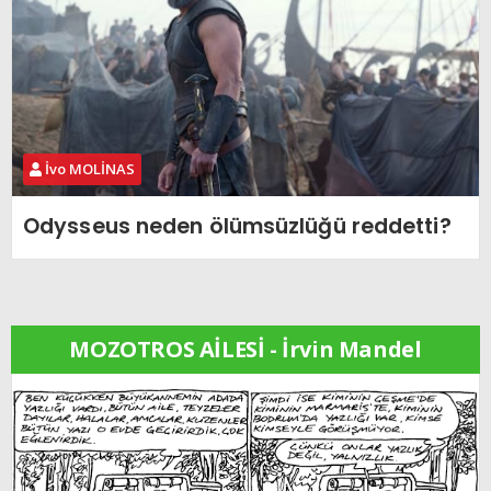
İvo MOLİNAS
Odysseus neden ölümsüzlüğü reddetti?
MOZOTROS AİLESİ - İrvin Mandel