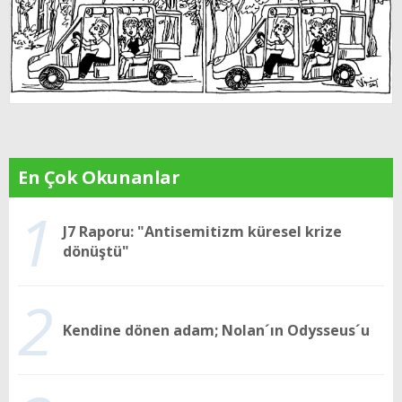
En Çok Okunanlar
1
J7 Raporu: "Antisemitizm küresel krize
dönüştü"
2
Kendine dönen adam; Nolan´ın Odysseus´u