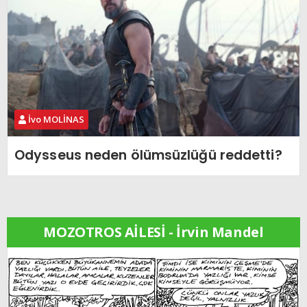
İvo MOLİNAS
Odysseus neden ölümsüzlüğü reddetti?
MOZOTROS AİLESİ - İrvin Mandel