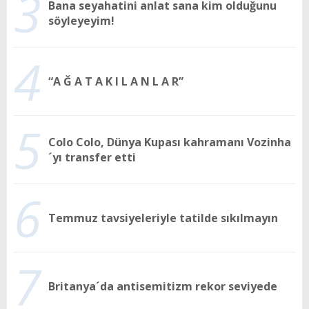
3
Bana seyahatini anlat sana kim olduğunu
söyleyeyim!
4
“A Ğ A T A K I L A N L A R”
5
Colo Colo, Dünya Kupası kahramanı Vozinha
´yı transfer etti
6
Temmuz tavsiyeleriyle tatilde sıkılmayın
7
Britanya´da antisemitizm rekor seviyede