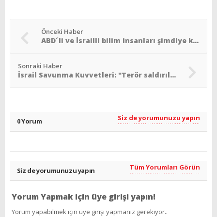
Önceki Haber
ABD´li ve İsrailli bilim insanları şimdiye kadar görülen en eski yıldızı keşfetti
Sonraki Haber
İsrail Savunma Kuvvetleri: "Terör saldırıları dünyanın dört bir yanında Yahudilere yayılabilir"
Siz de yorumunuzu yapın
0 Yorum
Tüm Yorumları Görün
Siz de yorumunuzu yapın
Yorum Yapmak için üye girişi yapın!
Yorum yapabilmek için üye girişi yapmanız gerekiyor..