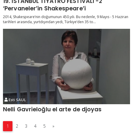
19. İSTANBUL TİYATRO FESTİVALİ -2
‘Pervaneler’in Shakespeare’i
2014, Shakespeare’nin doğumunun 450.yılı. Bu nedenle, 9 Mayıs - 5 Haziran
tarihleri arasında, yurtdışından yedi, Türkiye’den 35 to...
Esti SAUL
Nelli Gavrieloğlu el arte de djoyas
1
2
3
4
5
»