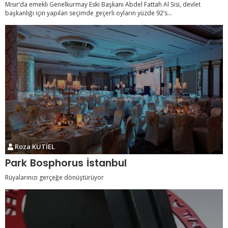
Mısır’da emekli Genelkurmay Eski Başkanı Abdel Fattah Al Sisi, devlet
başkanlığı için yapılan seçimde geçerli oyların yüzde 92’s...
Roza KUTİEL
Park Bosphorus İstanbul
Rüyalarınızı gerçeğe dönüştürüyor