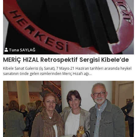
Tuna SAYLAĞ
MERİÇ HIZAL Retrospektif Sergisi Kibele’de
Kibele Sanat Galerisi (İş Sanat), 7 Mayıs-21 Haziran tarihleri arasında heykel
sanatının önde gelen isimlerinden Meriç Hızal’ı ağı...