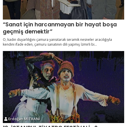
“Sanat için harcanmayan bir hayat boşa
geçmiş demektir”
O, kadın duyarlılığını çamura yansıtarak seramik nesneler aracılığıyla
kendini ifade eden, çamuru sanatının dili yapmış İzmirli bi...
Erdoğan MİTRANİ