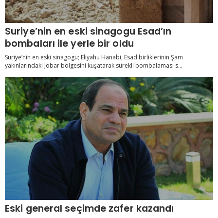
Suriye’nin en eski sinagogu Esad’ın
bombaları ile yerle bir oldu
Suriye’nin en eski sinagogu; Eliyahu Hanabi, Esad birliklerinin Şam
yakınlarındaki Jobar bölgesini kuşatarak sürekli bombalaması s...
Eski general seçimde zafer kazandı