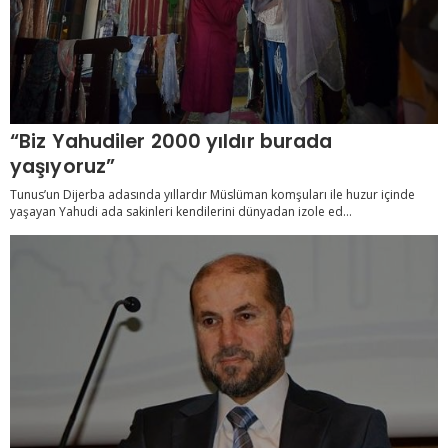
“Biz Yahudiler 2000 yıldır burada
yaşıyoruz”
Tunus’un Dijerba adasında yıllardır Müslüman komşuları ile huzur içinde
yaşayan Yahudi ada sakinleri kendilerini dünyadan izole ed...