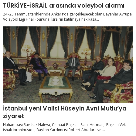
TÜRKİYE-İSRAİL arasında voleybol alarmı
24 -25 Temmuz tarihlerinde Ankara’da gerçekleşecek olan Bayanlar Avrupa
Voleybol Ligi Final Four’una, İsrail’in katılmaya hak kaza...
İstanbul yeni Valisi Hüseyin Avni Mutlu’ya
ziyaret
Hahambaşı Rav İsak Haleva, Cemaat Başkanı Sami Herman, Başkan Vekili
İshak İbrahimzade, Başkan Yardımcısı Robert Abudara ve ...