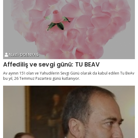
Nazlı DOENYAS
Affediliş ve sevgi günü: TU BEAV
Av ayının 15’i olan ve Yahudilerin Sevgi Günü olarak da kabul edilen Tu BeAv
bu yıl, 26 Temmuz Pazartesi günü kutlanıyor.