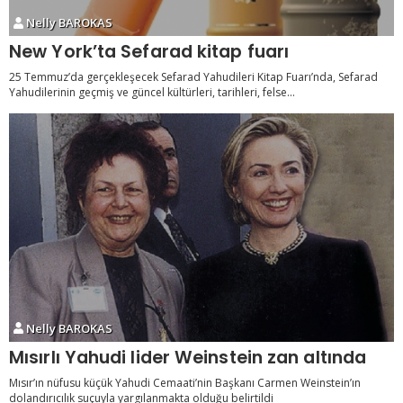
Nelly BAROKAS
New York’ta Sefarad kitap fuarı
25 Temmuz’da gerçekleşecek Sefarad Yahudileri Kitap Fuarı’nda, Sefarad
Yahudilerinin geçmiş ve güncel kültürleri, tarihleri, felse...
Nelly BAROKAS
Mısırlı Yahudi lider Weinstein zan altında
Mısır’ın nüfusu küçük Yahudi Cemaati’nin Başkanı Carmen Weinstein’ın
dolandırıcılık suçuyla yargılanmakta olduğu belirtildi