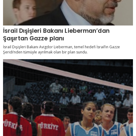
İsrail Dışişleri Bakanı Lieberman’dan
Şaşırtan Gazze planı
İsrail Dışişleri Bakanı Avigdor Lieberman, temel hedefi İsrail’in Gazze
Şeridi’nden tümüyle ayrılmak olan bir plan sundu.