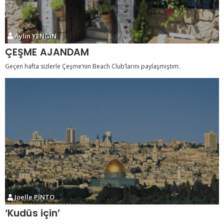
Aylin YENGİN
ÇEŞME AJANDAM
Geçen hafta sizlerle Çeşme’nin Beach Club’larını paylaşmıştım.
Joelle PİNTO
‘Kudüs için’