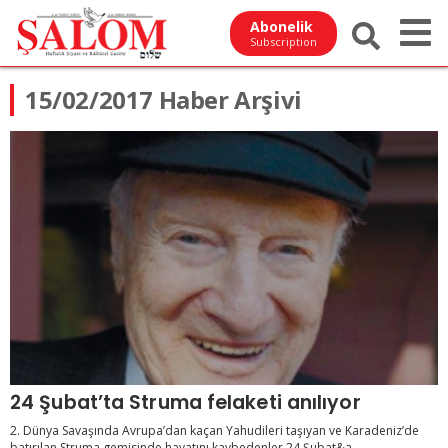
Abonelik
Subscription
15/02/2017 Haber Arşivi
24 Şubat’ta Struma felaketi anılıyor
2. Dünya Savaşında Avrupa’dan kaçan Yahudileri taşıyan ve Karadeniz’de
batırılan Struma gemisinde hayatını kaybedenler 24 Şubat&a...