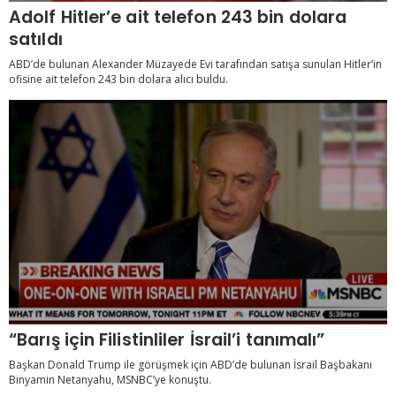
Adolf Hitler’e ait telefon 243 bin dolara
satıldı
ABD’de bulunan Alexander Müzayede Evi tarafından satışa sunulan Hitler’in
ofisine ait telefon 243 bin dolara alıcı buldu.
“Barış için Filistinliler İsrail’i tanımalı”
Başkan Donald Trump ile görüşmek için ABD’de bulunan İsrail Başbakanı
Binyamin Netanyahu, MSNBC’ye konuştu.