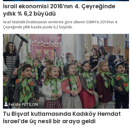
İsrail ekonomisi 2016’nın 4. Çeyreğinde
yıllık % 6,2 büyüdü
İsrail İstatistik Enstitüsünün verilerine göre ülkenin GSMH’sı 2016’nın 4.
Çeyreğinde yıllık bazda yüzde 6,2 büyüdü.
Feride PETİLON
Tu Bişvat kutlamasında Kadıköy Hemdat
İsrael’de üç nesil bir araya geldi