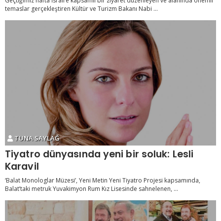
Geçtiğimiz hafta İsrail’e kapsamlı bir ziyaret düzenleyen ve alanında önemli
temaslar gerçekleştiren Kültür ve Turizm Bakanı Nabi ...
TUNA SAYLAĞ
Tiyatro dünyasında yeni bir soluk: Lesli
Karavil
‘Balat Monologlar Müzesi’, Yeni Metin Yeni Tiyatro Projesi kapsamında,
Balat’taki metruk Yuvakimyon Rum Kız Lisesinde sahnelenen, ...