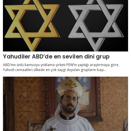
Yahudiler ABD’de en sevilen dini grup
ABD’nin ünlü kamuoyu yoklama şirketi PEW’in yaptığı araştırmaya göre,
Yahudi cemaatleri ülkede en çok saygı duyulan grupların başı...