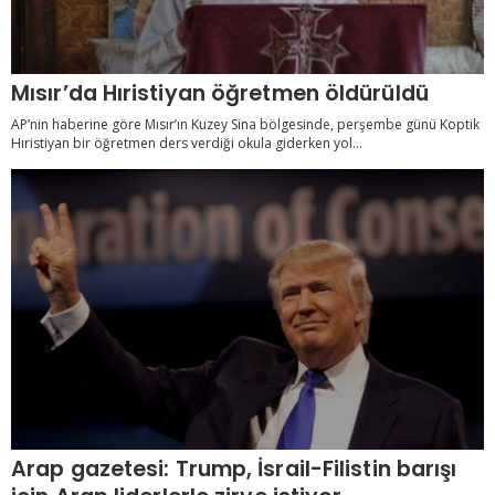
Mısır’da Hıristiyan öğretmen öldürüldü
AP’nin haberine göre Mısır’ın Kuzey Sina bölgesinde, perşembe günü Koptik
Hıristiyan bir öğretmen ders verdiği okula giderken yol...
Arap gazetesi: Trump, İsrail-Filistin barışı