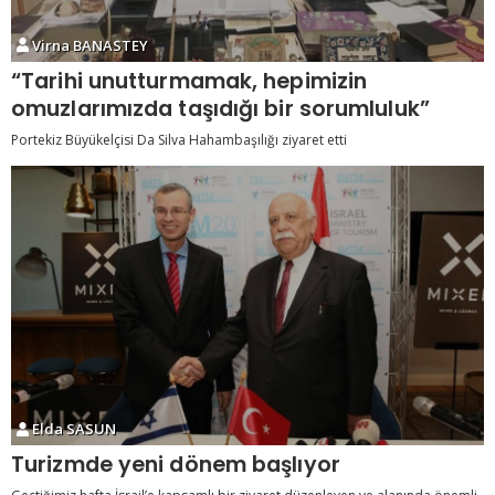
Virna BANASTEY
“Tarihi unutturmamak, hepimizin
omuzlarımızda taşıdığı bir sorumluluk”
Portekiz Büyükelçisi Da Silva Hahambaşılığı ziyaret etti
Elda SASUN
Turizmde yeni dönem başlıyor