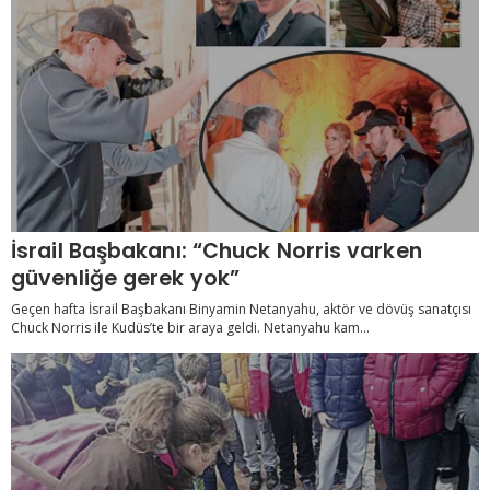
İsrail Başbakanı: “Chuck Norris varken
güvenliğe gerek yok”
Geçen hafta İsrail Başbakanı Binyamin Netanyahu, aktör ve dövüş sanatçısı
Chuck Norris ile Kudüs’te bir araya geldi. Netanyahu kam...