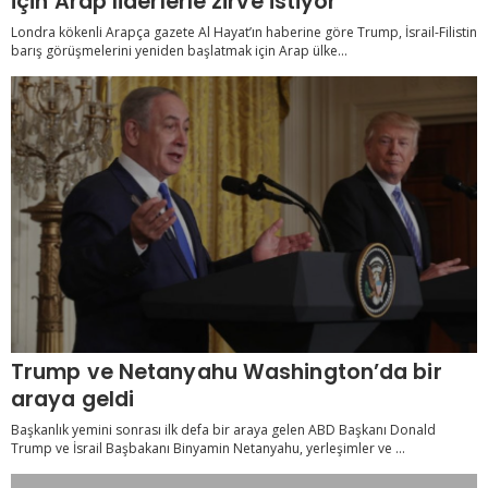
için Arap liderlerle zirve istiyor
Londra kökenli Arapça gazete Al Hayat’ın haberine göre Trump, İsrail-Filistin
barış görüşmelerini yeniden başlatmak için Arap ülke...
Trump ve Netanyahu Washington’da bir
araya geldi
Başkanlık yemini sonrası ilk defa bir araya gelen ABD Başkanı Donald
Trump ve İsrail Başbakanı Binyamin Netanyahu, yerleşimler ve ...