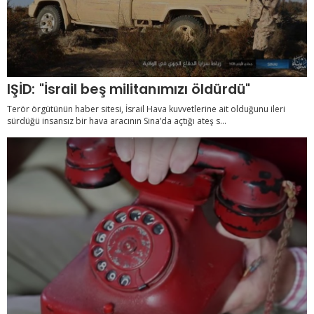
IŞİD: "İsrail beş militanımızı öldürdü"
Terör örgütünün haber sitesi, İsrail Hava kuvvetlerine ait olduğunu ileri
sürdüğü insansız bir hava aracının Sina’da açtığı ateş s...