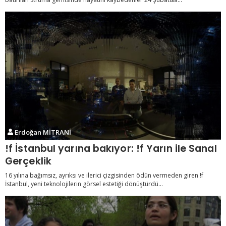
Erdoğan MİTRANİ
!f İstanbul yarına bakıyor: !f Yarın ile Sanal
Gerçeklik
16 yılına bağımsız, ayrıksı ve ilerici çizgisinden ödün vermeden giren !f
İstanbul, yeni teknolojilerin görsel estetiği dönüştürdü...