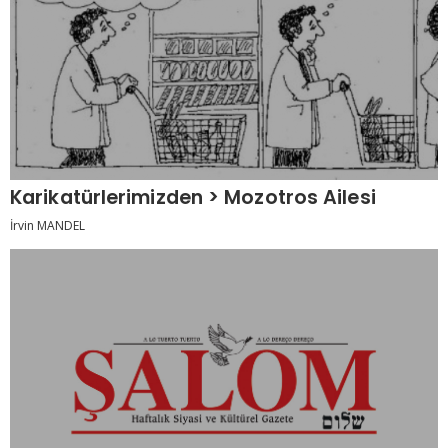
Karikatürlerimizden > Mozotros Ailesi
İrvin MANDEL