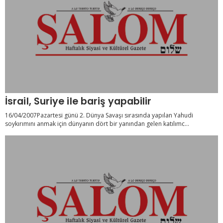
İsrail, Suriye ile bariş yapabilir
16/04/2007Pazartesi günü 2. Dünya Savaşı sırasında yapılan Yahudi
soykırımını anmak için dünyanın dört bir yanından gelen katılımc...