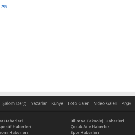
1708
Şalom Dergi
Yazarlar
Künye
Foto Galeri
Video Galeri
Arşiv
at Haberleri
Bilim ve Teknoloji Haberleri
pektif Haberleri
Çocuk-Aile Haberleri
nomi Haberleri
Spor Haberleri