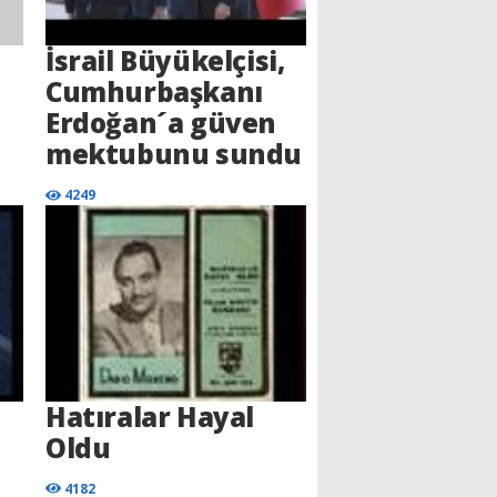
İsrail Büyükelçisi,
Cumhurbaşkanı
Erdoğan´a güven
mektubunu sundu
4249
Hatıralar Hayal
Oldu
4182