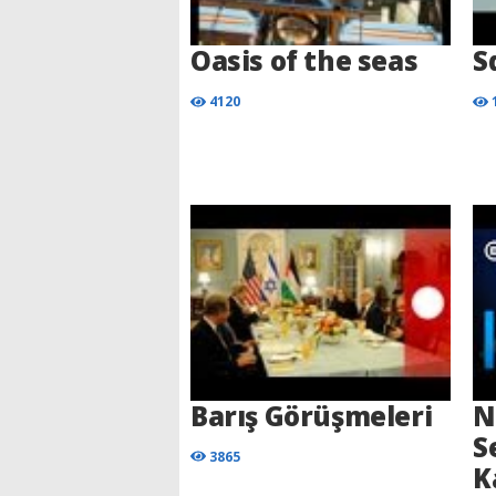
Oasis of the seas
S
4120
Barış Görüşmeleri
N
S
3865
K