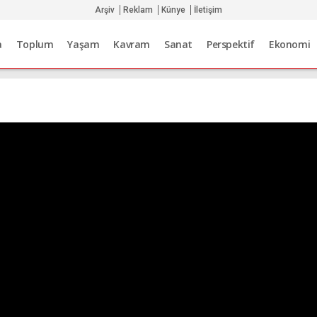
Arşiv
Reklam
Künye
İletişim
a
Toplum
Yaşam
Kavram
Sanat
Perspektif
Ekonomi