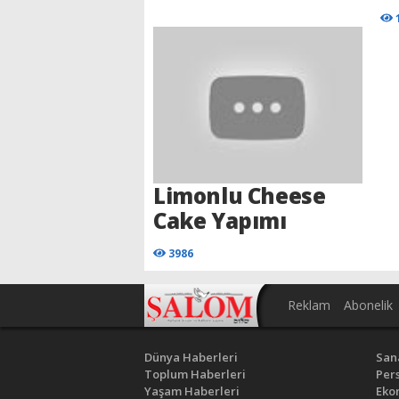
Limonlu Cheese
Cake Yapımı
3986
Reklam
Abonelik
Dünya Haberleri
San
Toplum Haberleri
Pers
Yaşam Haberleri
Eko