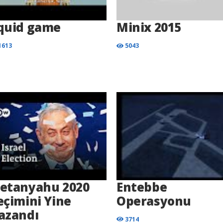
quid game
Minix 2015
1613
5043
etanyahu 2020
Entebbe
eçimini Yine
Operasyonu
azandı
3714