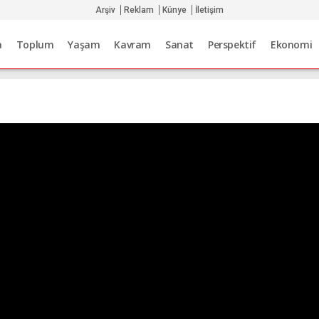
Arşiv
Reklam
Künye
İletişim
a
Toplum
Yaşam
Kavram
Sanat
Perspektif
Ekonomi