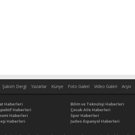
Şalom Dergi
Yazarlar
Künye
Foto Galeri
Video Galeri
Arşiv
at Haberleri
Bilim ve Teknoloji Haberleri
pektif Haberleri
Çocuk-Aile Haberleri
nomi Haberleri
Spor Haberleri
eşi Haberleri
Judeo-Espanyol Haberleri