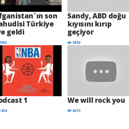
fganistan´ın son
Sandy, ABD doğu
ahudisi Türkiye
kıyısını kırıp
ye geldi
geçiyor
2002
3830
odcast 1
We will rock you
1454
4073