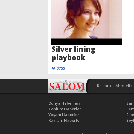
Silver lining
playbook
3755
Reklam
Abonelik
Dünya Haberleri
San
Toplum Haberleri
Pers
Yaşam Haberleri
Eko
Kavram Haberleri
Söyl