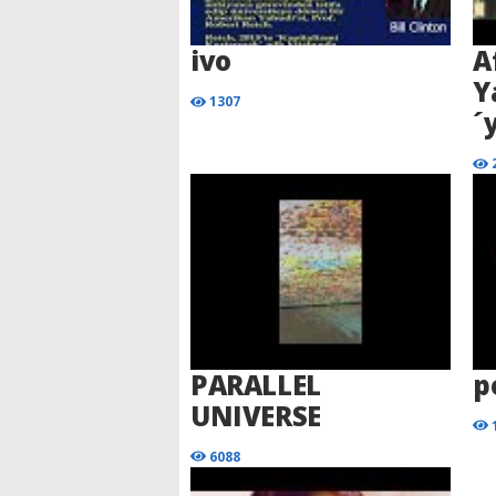
ivo
A
Y
1307
´
PARALLEL
p
UNIVERSE
6088