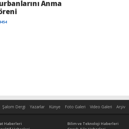
urbanlarını Anma
öreni
4454
Şalom Dergi
Yazarlar
Künye
Foto Galeri
Video Galeri
Arşiv
at Haberleri
Bilim ve Teknoloji Haberleri
pektif Haberleri
Çocuk-Aile Haberleri