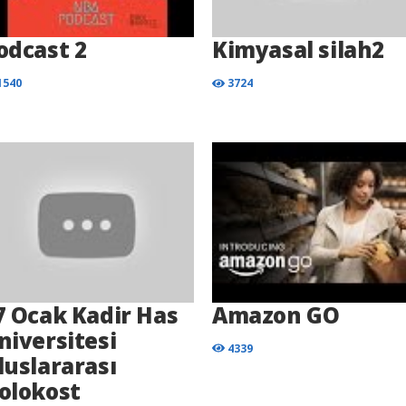
odcast 2
Kimyasal silah2
1540
3724
7 Ocak Kadir Has
Amazon GO
niversitesi
4339
luslararası
olokost