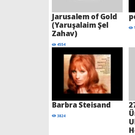
Jarusalem of Gold
p
(Yaruşalaim Şel
Zahav)
4554
Barbra Steisand
2
Ü
3824
U
H