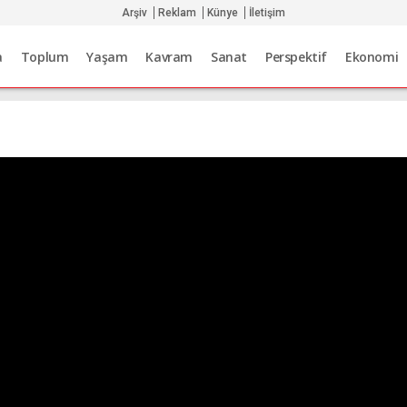
Arşiv
Reklam
Künye
İletişim
a
Toplum
Yaşam
Kavram
Sanat
Perspektif
Ekonomi