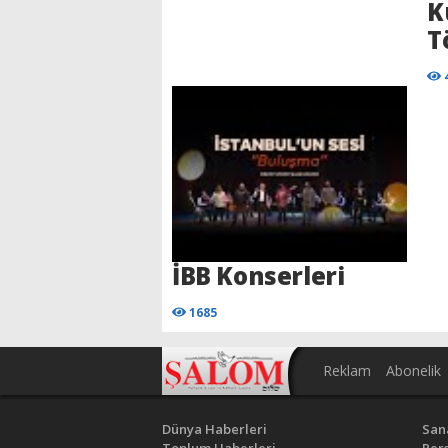
K
T
İBB Konserleri
1685
Reklam
Abonelik
Dünya Haberleri
San
Toplum Haberleri
Pers