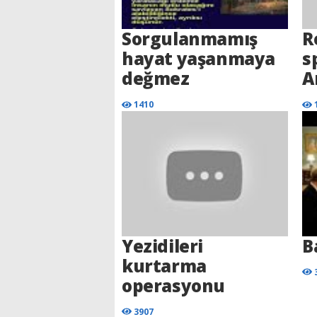
Sorgulanmamış
R
hayat yaşanmaya
s
değmez
A
1410
Yezidileri
B
kurtarma
operasyonu
3907