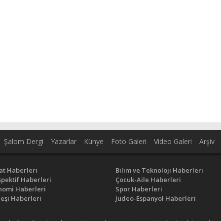
Şalom Dergi
Yazarlar
Künye
Foto Galeri
Video Galeri
Arşiv
at Haberleri
Bilim ve Teknoloji Haberleri
pektif Haberleri
Çocuk-Aile Haberleri
nomi Haberleri
Spor Haberleri
eşi Haberleri
Judeo-Espanyol Haberleri