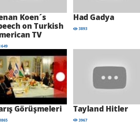
enan Koen´s
Had Gadya
peech on Turkish
3893
merican TV
1649
arış Görüşmeleri
Tayland Hitler
3865
3967