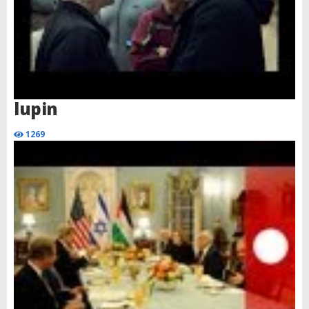
lupin
1269