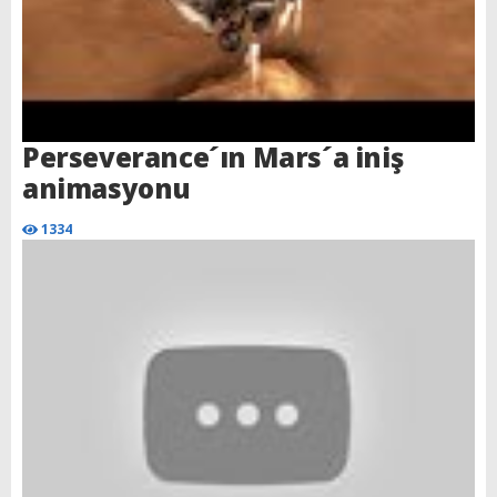
Perseverance´ın Mars´a iniş
animasyonu
1334