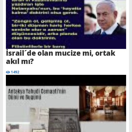
İsrail´de olan mucize mi, ortak
akıl mı?
1492