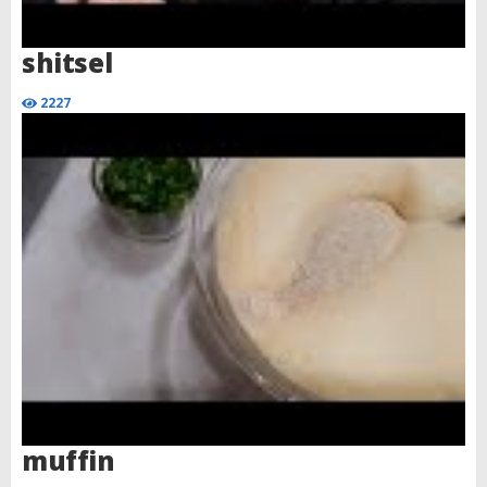
shitsel
2227
muffin