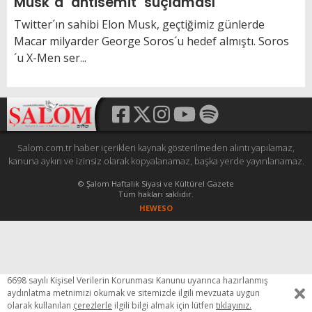
Musk´a ´antisemit´ suçlaması
Twitter´ın sahibi Elon Musk, geçtiğimiz günlerde
Macar milyarder George Soros´u hedef almıştı. Soros
´u X-Men ser...
Salom.com.tr haber içerikleri kaynak gösterilmeden alıntı yapılamaz,
kanuna aykırı ve izinsiz olarak kopyalanamaz, başka yerde yayınlanamaz.
© Şalom Haftalık Siyasi ve Kültürel Gazete
Tüm hakları saklıdır.
HEWESO
6698 sayılı Kişisel Verilerin Korunması Kanunu uyarınca hazırlanmış
aydınlatma metnimizi okumak ve sitemizde ilgili mevzuata uygun
olarak kullanılan
çerezlerle
ilgili bilgi almak için lütfen
tıklayınız.