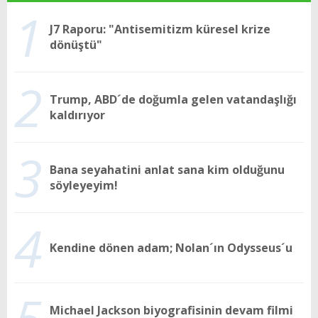
1
J7 Raporu: "Antisemitizm küresel krize
dönüştü"
2
Trump, ABD´de doğumla gelen vatandaşlığı
kaldırıyor
3
Bana seyahatini anlat sana kim olduğunu
söyleyeyim!
4
Kendine dönen adam; Nolan´ın Odysseus´u
Michael Jackson biyografisinin devam filmi