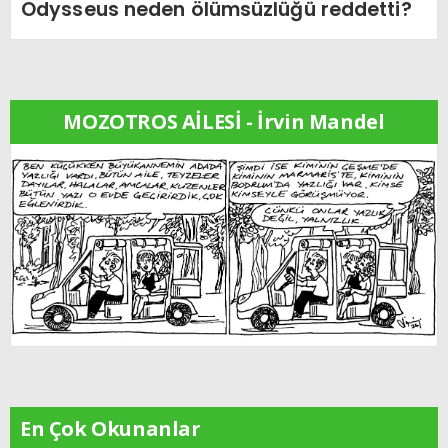
Odysseus neden ölümsüzlüğü reddetti?
MOZOTROS AİLESİ - İrvin Mandel
En Çok Okunanlar