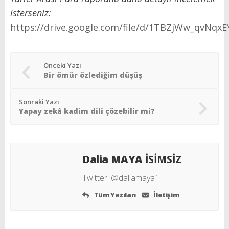
isterseniz:
https://drive.google.com/file/d/1TBZjWw_qvNq
Önceki Yazı
Bir ömür özlediğim düşüş
Sonraki Yazı
Yapay zekâ kadim dili çözebilir mi?
Dalia MAYA
İSİMSİZ
Twitter:
@daliamaya1
Tüm Yazıları
İletişim