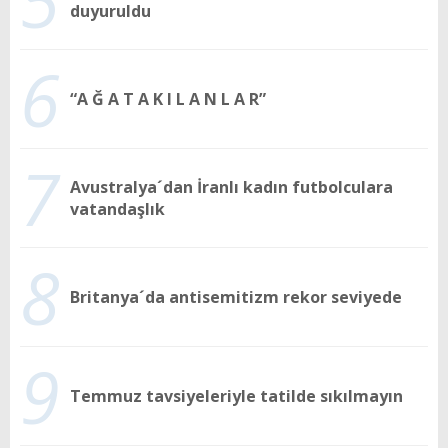
5
duyuruldu
6
“A Ğ A T A K I L A N L A R”
7
Avustralya´dan İranlı kadın futbolculara
vatandaşlık
8
Britanya´da antisemitizm rekor seviyede
9
Temmuz tavsiyeleriyle tatilde sıkılmayın