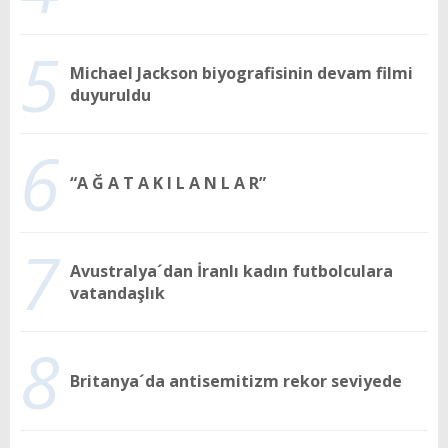
5
Michael Jackson biyografisinin devam filmi
duyuruldu
6
“A Ğ A T A K I L A N L A R”
7
Avustralya´dan İranlı kadın futbolculara
vatandaşlık
8
Britanya´da antisemitizm rekor seviyede