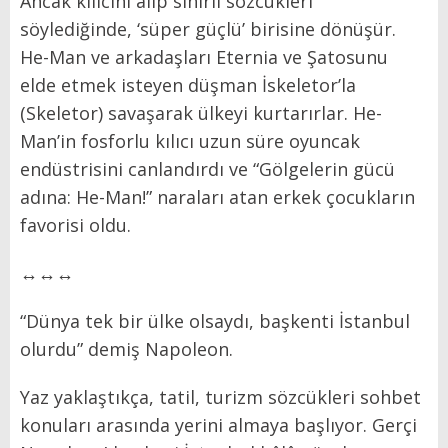
Ancak kılıcını alıp sihirli sözcükleri
söylediğinde, ‘süper güçlü’ birisine dönüşür.
He-Man ve arkadaşları Eternia ve Şatosunu
elde etmek isteyen düşman İskeletor’la
(Skeletor) savaşarak ülkeyi kurtarırlar. He-
Man’in fosforlu kılıcı uzun süre oyuncak
endüstrisini canlandırdı ve “Gölgelerin gücü
adına: He-Man!” naraları atan erkek çocukların
favorisi oldu.
↔↔↔
“Dünya tek bir ülke olsaydı, başkenti İstanbul
olurdu” demiş Napoleon.
Yaz yaklaştıkça, tatil, turizm sözcükleri sohbet
konuları arasında yerini almaya başlıyor. Gerçi