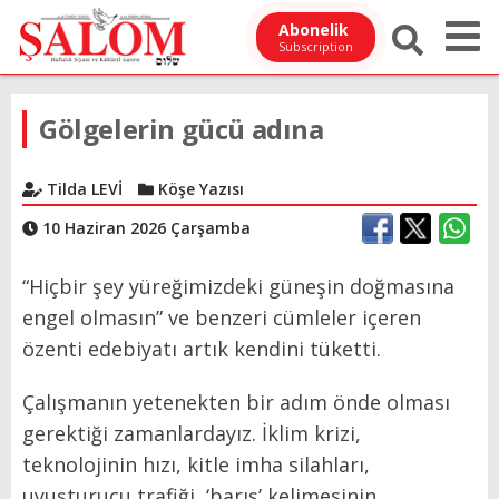
Abonelik
Subscription
Gölgelerin gücü adına
Tilda LEVİ
Köşe Yazısı
10 Haziran 2026 Çarşamba
“Hiçbir şey yüreğimizdeki güneşin doğmasına
engel olmasın” ve benzeri cümleler içeren
özenti edebiyatı artık kendini tüketti.
Çalışmanın yetenekten bir adım önde olması
gerektiği zamanlardayız. İklim krizi,
teknolojinin hızı, kitle imha silahları,
uyuşturucu trafiği, ‘barış’ kelimesinin