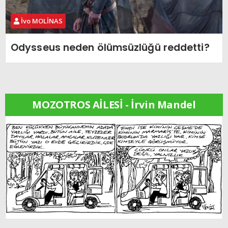
İvo MOLİNAS
Odysseus neden ölümsüzlüğü reddetti?
MOZOTROS AİLESİ - İrvin Mandel