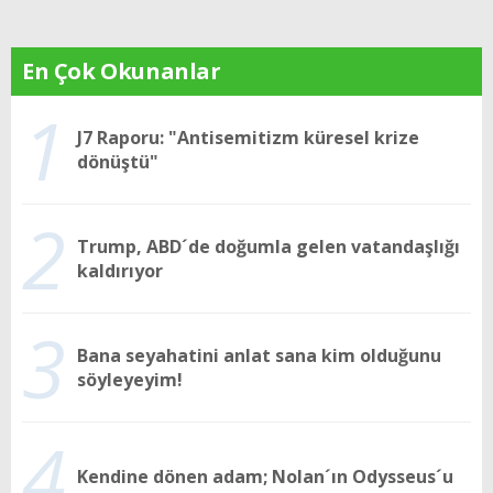
En Çok Okunanlar
1
J7 Raporu: "Antisemitizm küresel krize
dönüştü"
2
Trump, ABD´de doğumla gelen vatandaşlığı
kaldırıyor
3
Bana seyahatini anlat sana kim olduğunu
söyleyeyim!
4
Kendine dönen adam; Nolan´ın Odysseus´u