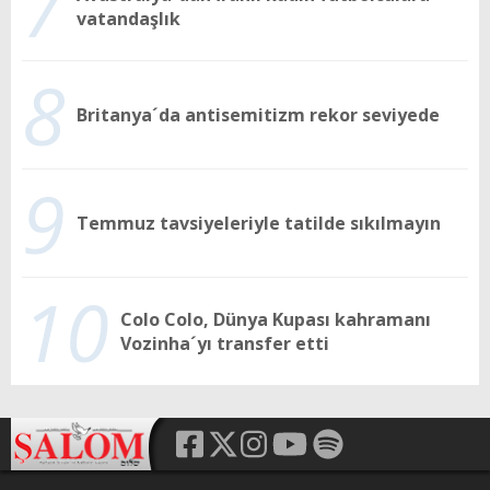
7
vatandaşlık
8
Britanya´da antisemitizm rekor seviyede
9
Temmuz tavsiyeleriyle tatilde sıkılmayın
10
Colo Colo, Dünya Kupası kahramanı
Vozinha´yı transfer etti