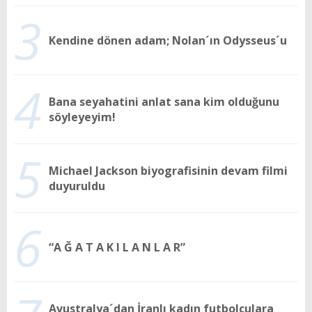
3
Kendine dönen adam; Nolan´ın Odysseus´u
4
Bana seyahatini anlat sana kim olduğunu
söyleyeyim!
5
Michael Jackson biyografisinin devam filmi
duyuruldu
6
“A Ğ A T A K I L A N L A R”
Avustralya´dan İranlı kadın futbolculara