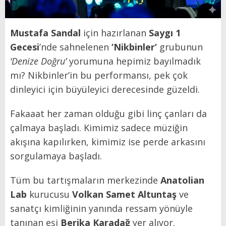
Mustafa Sandal
için hazırlanan
Saygı 1
Gecesi
’nde sahnelenen
‘Nikbinler’
grubunun
‘Denize Doğru
’
yorumuna hepimiz bayılmadık
mı? Nikbinler’in bu performansı, pek çok
dinleyici için büyüleyici derecesinde güzeldi.
Fakaaat her zaman olduğu gibi linç çanları da
çalmaya başladı. Kimimiz sadece müziğin
akışına kapılırken, kimimiz ise perde arkasını
sorgulamaya başladı.
Tüm bu tartışmaların merkezinde
Anatolian
Lab
kurucusu
Volkan Samet Altuntaş
ve
sanatçı kimliğinin yanında ressam yönüyle
tanınan eşi
Berika Karadağ
yer alıyor.