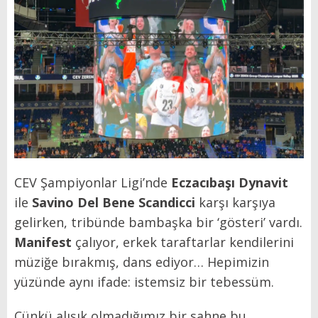
CEV Şampiyonlar Ligi’nde
Eczacıbaşı Dynavit
ile
Savino Del Bene Scandicci
karşı karşıya
gelirken, tribünde bambaşka bir ‘gösteri’ vardı.
Manifest
çalıyor, erkek taraftarlar kendilerini
müziğe bırakmış, dans ediyor… Hepimizin
yüzünde aynı ifade: istemsiz bir tebessüm.
Çünkü alışık olmadığımız bir sahne bu.