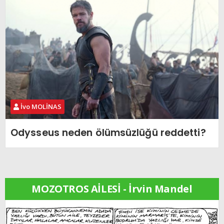
İvo MOLİNAS
Odysseus neden ölümsüzlüğü reddetti?
MOZOTROS AİLESİ - İrvin Mandel