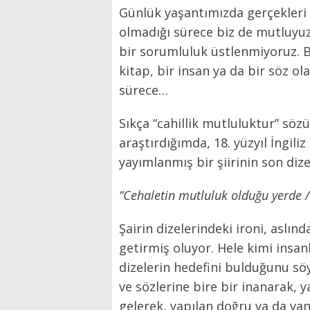
Günlük yaşantımızda gerçekler
olmadığı sürece biz de mutluyu
bir sorumluluk üstlenmiyoruz. 
kitap, bir insan ya da bir söz ol
sürece…
Sıkça “cahillik mutluluktur” söz
araştırdığımda, 18. yüzyıl İngili
yayımlanmış bir şiirinin son diz
“Cehaletin mutluluk olduğu yerde / 
Şairin dizelerindeki ironi, aslın
getirmiş oluyor. Hele kimi ins
dizelerin hedefini bulduğunu söy
ve sözlerine bire bir inanarak,
gelerek, yapılan doğru ya da yan