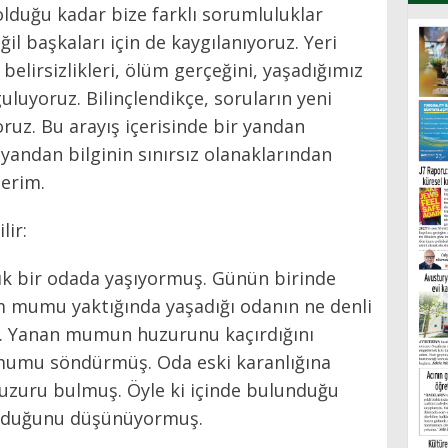
olduğu kadar bize farklı sorumluluklar
ğil başkaları için de kaygılanıyoruz. Yeri
 belirsizlikleri, ölüm gerçeğini, yaşadığımız
guluyoruz. Bilinçlendikçe, soruların yeni
uz. Bu arayış içerisinde bir yandan
andan bilginin sınırsız olanaklarından
terim.
lir:
ık bir odada yaşıyormuş. Günün birinde
 mumu yaktığında yaşadığı odanın ne denli
ş. Yanan mumun huzurunu kaçırdığını
mumu söndürmüş. Oda eski karanlığına
uzuru bulmuş. Öyle ki içinde bulunduğu
 olduğunu düşünüyormuş.