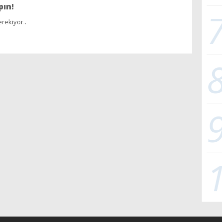
pın!
rekiyor..