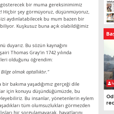
i gösterecek bir muma gereksinimimiz
z! Hiçbir şey görmüyoruz, düşünmüyoruz,
Bizi aydınlatabilecek bu mum bazen bir
abiliyor. Kuşkusuz buna açık olabildiğimiz
Ba
ünü duyarız. Bu sözün kaynağını
z şairi Thomas Gray’in 1742 yılında
eleri olduğunu öğrendim:
Bilge olmak aptallıktır.”
da bir bakıma yaşadığımız gerçeği dile
İ
anlar için konuyu düşündüğümüzde, bu
Od
leyebiliriz. Bu insanlar, yönetenlerin eylem
re
 yaşadıkları tüm olumsuzlukları görmezden
lışları hiç sorgulamayarak, hayatlarını