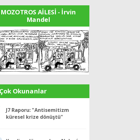
MOZOTROS AİLESİ - İrvin
Mandel
 Çok Okunanlar
1
J7 Raporu: "Antisemitizm
küresel krize dönüştü"