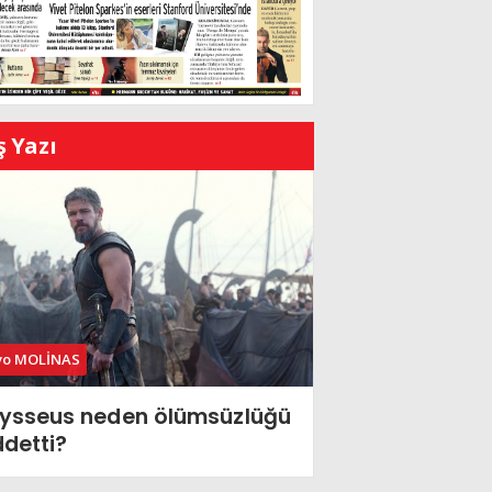
ş Yazı
vo MOLİNAS
ysseus neden ölümsüzlüğü
ddetti?