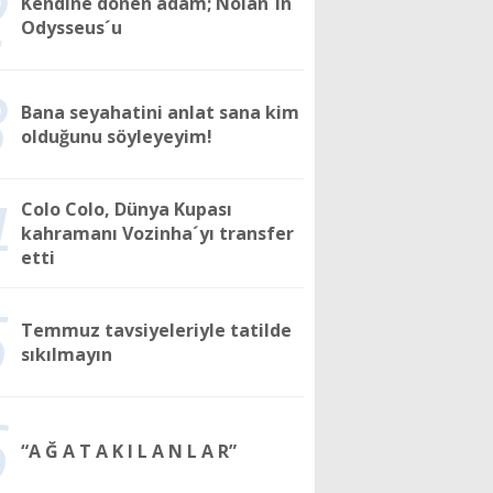
2
Kendine dönen adam; Nolan´ın
Odysseus´u
3
Bana seyahatini anlat sana kim
olduğunu söyleyeyim!
4
Colo Colo, Dünya Kupası
kahramanı Vozinha´yı transfer
etti
5
Temmuz tavsiyeleriyle tatilde
sıkılmayın
6
“A Ğ A T A K I L A N L A R”