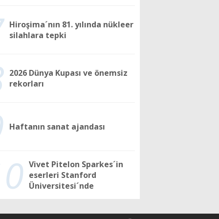
7
Hiroşima´nın 81. yılında nükleer
silahlara tepki
8
2026 Dünya Kupası ve önemsiz
rekorları
9
Haftanın sanat ajandası
10
Vivet Pitelon Sparkes´in
eserleri Stanford
Üniversitesi´nde