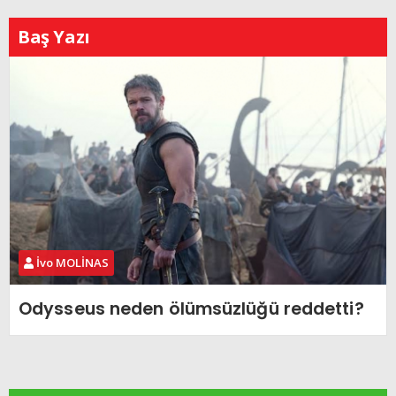
Baş Yazı
İvo MOLİNAS
Odysseus neden ölümsüzlüğü reddetti?