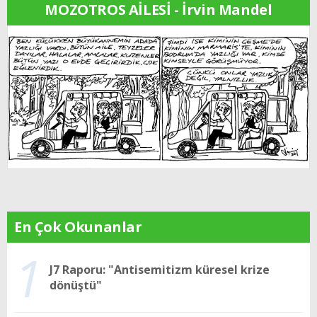
MOZOTROS AİLESİ - İrvin Mandel
En Çok Okunanlar
1
J7 Raporu: "Antisemitizm küresel krize
dönüştü"