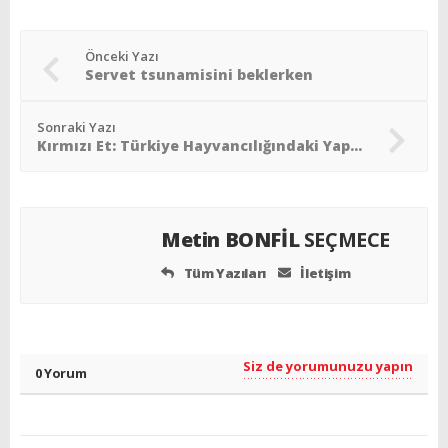
Önceki Yazı
Servet tsunamisini beklerken
Sonraki Yazı
Kırmızı Et: Türkiye Hayvancılığındaki Yapısal Krizin Anatomisi
Metin BONFİL
SEÇMECE
Tüm Yazıları
İletişim
Siz de yorumunuzu yapın
0 Yorum