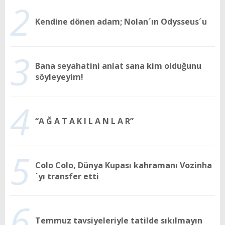
2
Kendine dönen adam; Nolan´ın Odysseus´u
3
Bana seyahatini anlat sana kim olduğunu
söyleyeyim!
4
“A Ğ A T A K I L A N L A R”
5
Colo Colo, Dünya Kupası kahramanı Vozinha
´yı transfer etti
6
Temmuz tavsiyeleriyle tatilde sıkılmayın