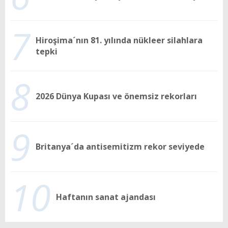
7
Hiroşima´nın 81. yılında nükleer silahlara
tepki
8
2026 Dünya Kupası ve önemsiz rekorları
9
Britanya´da antisemitizm rekor seviyede
10
Haftanın sanat ajandası