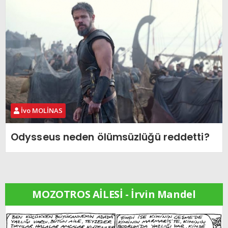
İvo MOLİNAS
Odysseus neden ölümsüzlüğü reddetti?
MOZOTROS AİLESİ - İrvin Mandel