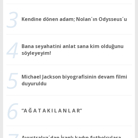
3
Kendine dönen adam; Nolan´ın Odysseus´u
4
Bana seyahatini anlat sana kim olduğunu
söyleyeyim!
5
Michael Jackson biyografisinin devam filmi
duyuruldu
6
“A Ğ A T A K I L A N L A R”
Avustralya´dan İranlı kadın futbolculara