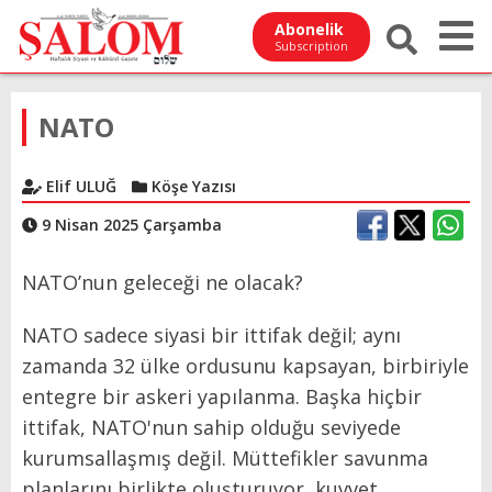
Abonelik
Subscription
NATO
Elif ULUĞ
Köşe Yazısı
9 Nisan 2025 Çarşamba
NATO’nun geleceği ne olacak?
NATO sadece siyasi bir ittifak değil; aynı
zamanda 32 ülke ordusunu kapsayan, birbiriyle
entegre bir askeri yapılanma. Başka hiçbir
ittifak, NATO'nun sahip olduğu seviyede
kurumsallaşmış değil. Müttefikler savunma
planlarını birlikte oluşturuyor, kuvvet