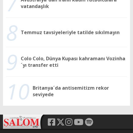
7
vatandaşlık
8
Temmuz tavsiyeleriyle tatilde sıkılmayın
9
Colo Colo, Dünya Kupası kahramanı Vozinha
´yı transfer etti
10
Britanya´da antisemitizm rekor
seviyede