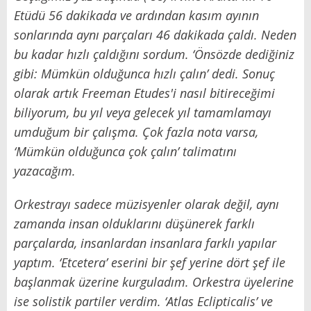
Etüdü 56 dakikada ve ardından
k
asım ayının
sonlarında aynı parçaları 46 dakikada çaldı. Neden
bu kadar hızlı çaldığını sordum.
‘
Önsözde dediğiniz
gibi: Mümkün olduğunca hızlı çalın
’
dedi. Sonuç
olarak artık Freeman Etudes'i nasıl bitireceğimi
biliyorum, bu yıl veya gelecek yıl tamamlamayı
umduğum bir çalışma. Çok fazla nota varsa,
‘
Mümkün olduğunca çok çalın
’
talimatını
yazacağım.
Orkestrayı sadece müzisyenler olarak değil, aynı
zamanda insan olduklarını düşünerek farklı
parçalarda, insanlardan insanlara farklı yapılar
yaptım.
‘
Etcetera
’
eserini
bir
şef yerine
dört
şef ile
başlanmak üzerine kurguladım. Orkestra üyelerine
ise solistik partiler verdim.
‘
Atlas Eclipticalis
’
ve