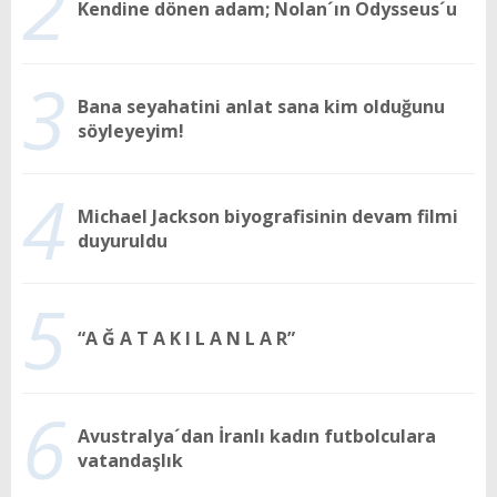
2
Kendine dönen adam; Nolan´ın Odysseus´u
3
Bana seyahatini anlat sana kim olduğunu
söyleyeyim!
4
Michael Jackson biyografisinin devam filmi
duyuruldu
5
“A Ğ A T A K I L A N L A R”
6
Avustralya´dan İranlı kadın futbolculara
vatandaşlık