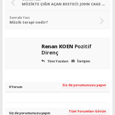
MÜZİKTE ÇIĞIR AÇAN BESTECİ: JOHN CAGE / Vol:13 Bitkiler, şiir dünyası ve boyalar
Sonraki Yazı
Müzik terapi nedir?
Renan KOEN
Pozitif
Direnç
Tüm Yazıları
İletişim
Siz de yorumunuzu yapın
0 Yorum
Tüm Yorumları Görün
Siz de yorumunuzu yapın