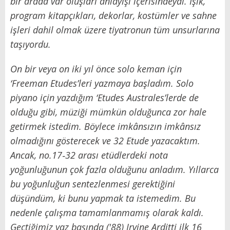
bir arada var oluşları anlayışı içerisindeydi. Işık,
program kitapçıkları, dekorlar, kostümler ve sahne
işleri dahil olmak üzere tiyatronun tüm unsurlarına
taşıyordu.
On bir veya on iki yıl önce solo keman için
‘
Freeman Etudes
’
leri yazmaya başladım. Solo
piyano için yazdığım
‘
Etudes Australes
’
lerde de
olduğu gibi, müziği mümkün olduğunca zor hale
getirmek istedim. Böylece imkânsızın imkânsız
olmadığını gösterecek ve 32 Etude yazacaktım.
Ancak, no.17
‑
32 arası etüdlerdeki nota
yoğunluğunun çok fazla olduğunu anladım. Yıllarca
bu yoğunluğun sentezlenmesi gerektiğini
düşündüm, ki bunu yapmak ta istemedim. Bu
nedenle çalışma tamamlanmamış olarak kaldı.
Geçtiğimiz yaz başında ('88) Irvine Arditti ilk 16