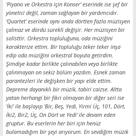
‘
Piyano ve Orkestra için Konser
’
eserinde ise şef bir
yönetici değil, zaman sağlayan bir yardımcıdır.
‘
Quartet
’
eserinde aynı anda dörtten fazla müzisyen
çalmaz ve dördü sürekli değişir. Her müzisyen bir
solisttir. Orkestra topluluğuna, oda müziğini
karakterize ettim. Bir topluluğu teker teker inşa
edip oda müziğini orkestral boyuta getirdim.
Şimdiye kadar birlikte çalınabilen veya birlikte
çalınmayan
on sekiz
bölüm yazdım. Esnek zaman
parantezleri ile değişken bir yapı elde ettim.
Depreme dayanıklı bir müzik, tabiri caizse. Altta
yatan herhangi bir fikri olmayan bir diğer seri ise
‘
İki
’
ile başlayıp
‘
Bir, Beş, Yedi, Yirmi Üç, 101, Dört,
İki2, Bir2, Üç, On Dört ve Yed
i’
ile devam eden
gruptur. Bu eserlerin her biri için henüz
bulamadığım bir şeyi arıyorum. En sevdiğim müzik