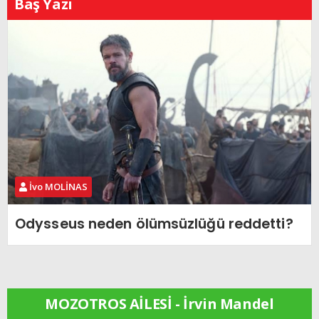
Baş Yazı
İvo MOLİNAS
Odysseus neden ölümsüzlüğü reddetti?
MOZOTROS AİLESİ - İrvin Mandel