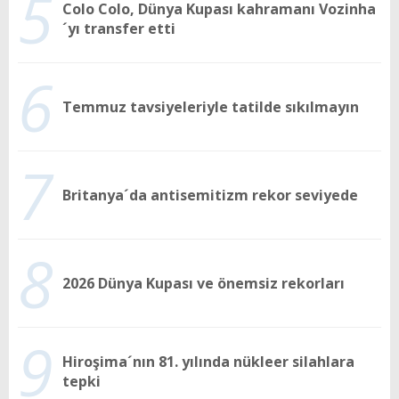
5
Colo Colo, Dünya Kupası kahramanı Vozinha
´yı transfer etti
6
Temmuz tavsiyeleriyle tatilde sıkılmayın
7
Britanya´da antisemitizm rekor seviyede
8
2026 Dünya Kupası ve önemsiz rekorları
9
Hiroşima´nın 81. yılında nükleer silahlara
tepki