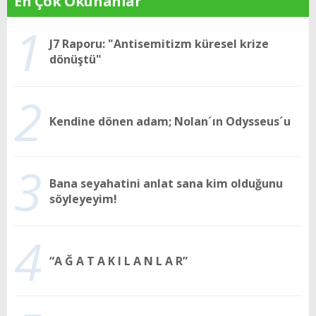
En Çok Okunanlar
1
J7 Raporu: "Antisemitizm küresel krize
dönüştü"
2
Kendine dönen adam; Nolan´ın Odysseus´u
3
Bana seyahatini anlat sana kim olduğunu
söyleyeyim!
4
“A Ğ A T A K I L A N L A R”