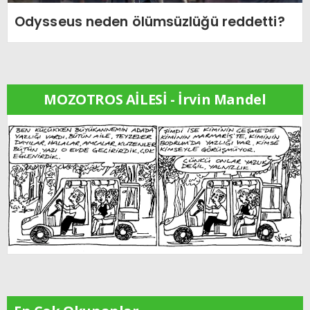
Odysseus neden ölümsüzlüğü reddetti?
MOZOTROS AİLESİ - İrvin Mandel