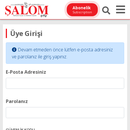
Abonelik
Subscription
Üye Girişi
Devam etmeden önce lütfen e-posta adresiniz
ve parolanız ile giriş yapınız.
E-Posta Adresiniz
Parolanız
GÜVENLİK KODU