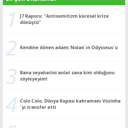
1
J7 Raporu: "Antisemitizm küresel krize
dönüştü"
2
Kendine dönen adam; Nolan´ın Odysseus´u
3
Bana seyahatini anlat sana kim olduğunu
söyleyeyim!
4
Colo Colo, Dünya Kupası kahramanı Vozinha
´yı transfer etti