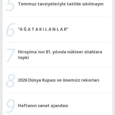
5
Temmuz tavsiyeleriyle tatilde sıkılmayın
6
“A Ğ A T A K I L A N L A R”
7
Hiroşima´nın 81. yılında nükleer silahlara
tepki
8
2026 Dünya Kupası ve önemsiz rekorları
9
Haftanın sanat ajandası