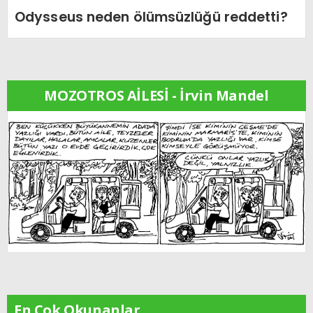
Odysseus neden ölümsüzlüğü reddetti?
MOZOTROS AİLESİ - İrvin Mandel
En Çok Okunanlar