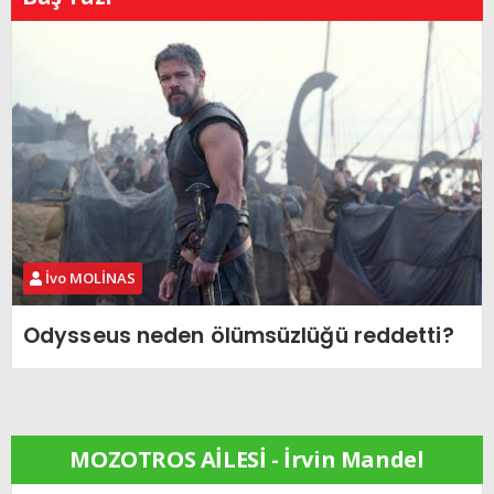
İvo MOLİNAS
Odysseus neden ölümsüzlüğü reddetti?
MOZOTROS AİLESİ - İrvin Mandel