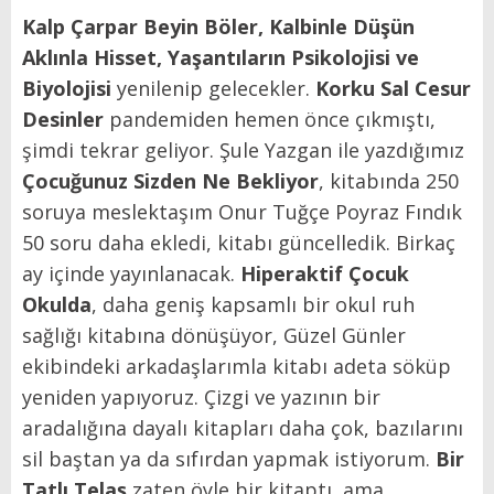
Kalp Çarpar Beyin Böler, Kalbinle Düşün
Aklınla Hisset, Yaşantıların Psikolojisi ve
Biyolojisi
yenilenip gelecekler.
Korku Sal Cesur
Desinler
pandemiden hemen önce çıkmıştı,
şimdi tekrar geliyor. Şule Yazgan ile yazdığımız
Çocuğunuz Sizden Ne Bekliyor
, kitabında 250
soruya meslektaşım Onur Tuğçe Poyraz Fındık
50 soru daha ekledi, kitabı güncelledik. Birkaç
ay içinde yayınlanacak.
Hiperaktif Çocuk
Okulda
, daha geniş kapsamlı bir okul ruh
sağlığı kitabına dönüşüyor, Güzel Günler
ekibindeki arkadaşlarımla kitabı adeta söküp
yeniden yapıyoruz. Çizgi ve yazının bir
aradalığına dayalı kitapları daha çok, bazılarını
sil baştan ya da sıfırdan yapmak istiyorum.
Bir
Tatlı Telaş
zaten öyle bir kitaptı, ama