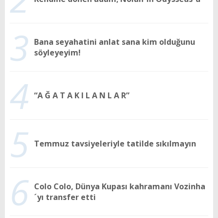
3
Bana seyahatini anlat sana kim olduğunu
söyleyeyim!
4
“A Ğ A T A K I L A N L A R”
5
Temmuz tavsiyeleriyle tatilde sıkılmayın
6
Colo Colo, Dünya Kupası kahramanı Vozinha
´yı transfer etti