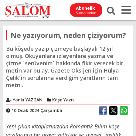
Abonelik
Subscription
Ne yazıyorum, neden çiziyorum?
Bu köşede yazıp çizmeye başlayalı 12 yıl
olmuş. Okuyanlara izleyenlere yazma ve
çizme ´serüvenim´ hakkında fikir verecek bir
metin var bu ay. Gazete Oksijen için Hülya
Çelik´in sorularına verdiğim yanıtların tam
metni.
Yankı YAZGAN
Köşe Yazısı
10 Ocak 2024 Çarşamba
Yeni çıkan kitaplarınızdan Romantik Bilim köşe
yazılarınızı bir araya getiriyor ve siyaset, yaşlılık,