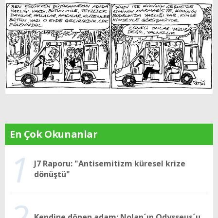
En Çok Okunanlar
1
J7 Raporu: "Antisemitizm küresel krize
dönüştü"
2
Kendine dönen adam; Nolan´ın Odysseus´u