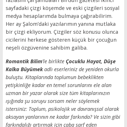
fazlasını çarşambaları BirGün gazetesi ikinci
sayfadaki çizgi köşemde ve eski çizgileri sosyal
medya hesaplarımda bulmaya çağırabilirim.
Her ay Şalom’daki yazılarımın yanına mutlaka
bir çizgi ekliyorum. Çizgiler söz konusu olunca
cicilerini herkese gösteren küçük bir çocuğun
neşeli özgüvenine sahibim galiba.
Romantik Bilim
’le birlikte
Çocuklu Hayat, Düşe
Kalka Büyümek
adlı eserleriniz de yeniden okurla
buluştu. Kitaplarında toplumun bebeklikten
yetişkinliğe kadar en temel sorunlarını ele alan
uzman bir yazar olarak size tüm kitaplarınızın
ışığında şu soruyu sorsam neler söylemek
istersiniz: Toplum, psikolojik ve davranışsal olarak
aksayan yanlarının ne kadar farkında? Ve sizin gibi
farkındalığı artırmak için çaba sarf eden