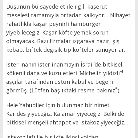
Düşünün bu sayede et ile ilgili kaşerut
meselesi tamamıyla ortadan kalkıyor… Nihayet
rahatlıkla kaşar peynirli hamburger
yiyebileceğiz. Kaşar köfte yemek sorun
olmayacak. Bazı firmalar ızgaraya hazır, şiş
kebap, biftek değişik tip köfteler sunuyorlar.
İster inanın ister inanmayın İsrail’de bitkisel
4
kökenli dana ve kuzu etleri ‘Michelin yıldızlı’
aşçılar tarafından üstün kabul ve beğeni
5
görmüş. (Lütfen başlıktaki resme bakınız
)
Hele Yahudiler için bulunmaz bir nimet.
Karides yiyeceğiz. Kalamar yiyeceğiz. Belki de
bitkisel menşeli ahtapot ve ıstakoz yiyeceğiz…
Istakoz lafı ile birlikte ikinci yoldan