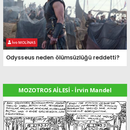
İvo MOLİNAS
Odysseus neden ölümsüzlüğü reddetti?
MOZOTROS AİLESİ - İrvin Mandel