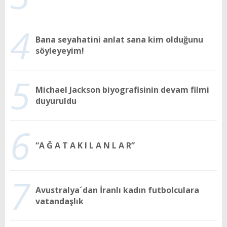
4
Bana seyahatini anlat sana kim olduğunu
söyleyeyim!
5
Michael Jackson biyografisinin devam filmi
duyuruldu
6
“A Ğ A T A K I L A N L A R”
7
Avustralya´dan İranlı kadın futbolculara
vatandaşlık