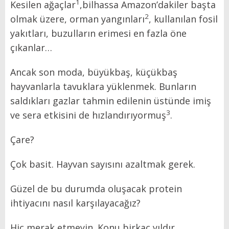
1
Kesilen ağaçlar
,bilhassa Amazon’dakiler başta
2
olmak üzere, orman yangınları
, kullanılan fosil
yakıtları, buzulların erimesi en fazla öne
çıkanlar…
Ancak son moda, büyükbaş, küçükbaş
hayvanlarla tavuklara yüklenmek. Bunların
saldıkları gazlar tahmin edilenin üstünde imiş
3
ve sera etkisini de hızlandırıyormuş
.
Çare?
Çok basit. Hayvan sayısını azaltmak gerek.
Güzel de bu durumda oluşacak protein
ihtiyacını nasıl karşılayacağız?
Hiç merak etmeyin. Konu birkaç yıldır