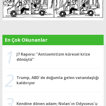
En Çok Okunanlar
1
J7 Raporu: "Antisemitizm küresel krize
dönüştü"
2
Trump, ABD´de doğumla gelen vatandaşlığı
kaldırıyor
3
Kendine dönen adam; Nolan´ın Odysseus´u