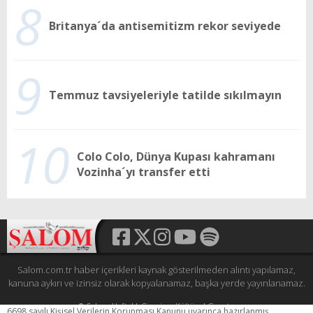
8
Britanya´da antisemitizm rekor seviyede
9
Temmuz tavsiyeleriyle tatilde sıkılmayın
10
Colo Colo, Dünya Kupası kahramanı
Vozinha´yı transfer etti
Salom.com.tr haber içerikleri kaynak gösterilmeden alıntı yapılamaz,
kanuna aykırı ve izinsiz olarak kopyalanamaz, başka yerde yayınlanamaz.
© Şalom Haftalık Siyasi ve Kültürel Gazete
6698 sayılı Kişisel Verilerin Korunması Kanunu uyarınca hazırlanmış