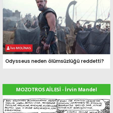
İvo MOLİNAS
Odysseus neden ölümsüzlüğü reddetti?
MOZOTROS AİLESİ - İrvin Mandel