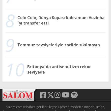
8
Colo Colo, Dünya Kupası kahramanı Vozinha
´yı transfer etti
9
Temmuz tavsiyeleriyle tatilde sıkılmayın
10
Britanya´da antisemitizm rekor
seviyede
Salom.com.tr haber içerikleri kaynak gösterilmeden alıntı yapılamaz,