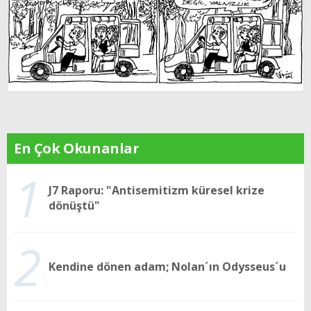
En Çok Okunanlar
1
J7 Raporu: "Antisemitizm küresel krize
dönüştü"
2
Kendine dönen adam; Nolan´ın Odysseus´u