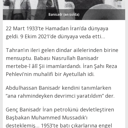
Banisadr (en solda)
22 Mart 1933’te Hamadan İran’da dünyaya
geldi. 9 Ekim 2021’de dünyaya veda etti…
Tahran’ın ileri gelen dindar ailelerinden birine
mensuptu. Babası Nasrullah Banisadr
mertebe-î âlî Şii imamlardandı. İran Şahı Reza
Pehlevi’nin muhalifi bir Ayetullah idi.
Abdulhassan Banisadr kendini tanımlarken
“ana rahmindeyken devrimci yaratıldım” der.
Genç Banisadr İran petrolünü devletleştiren
Başbakan Muhammed Mussadık’ı
desteklemiş… 1953’te batı çıkarlarına engel