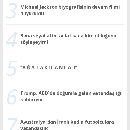
3
Michael Jackson biyografisinin devam filmi
duyuruldu
4
Bana seyahatini anlat sana kim olduğunu
söyleyeyim!
5
“A Ğ A T A K I L A N L A R”
6
Trump, ABD´de doğumla gelen vatandaşlığı
kaldırıyor
7
Avustralya´dan İranlı kadın futbolculara
vatandaşlık