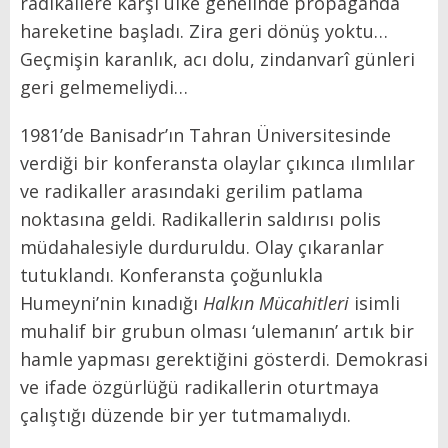
radikallere karşı ülke genelinde propaganda
hareketine başladı. Zira geri dönüş yoktu…
Geçmişin karanlık, acı dolu, zindanvarî günleri
geri gelmemeliydi…
1981’de Banisadr’ın Tahran Üniversitesinde
verdiği bir konferansta olaylar çıkınca ılımlılar
ve radikaller arasındaki gerilim patlama
noktasına geldi. Radikallerin saldırısı polis
müdahalesiyle durduruldu. Olay çıkaranlar
tutuklandı. Konferansta çoğunlukla
Humeyni’nin kınadığı
Halkın Mücahitleri
isimli
muhalif bir grubun olması ‘ulemanın’ artık bir
hamle yapması gerektiğini gösterdi. Demokrasi
ve ifade özgürlüğü radikallerin oturtmaya
çalıştığı düzende bir yer tutmamalıydı.