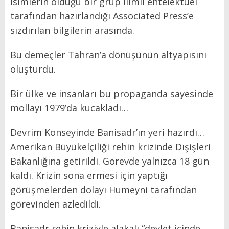
isimlerin olduğu bir grup ılımlı entelektüel
tarafından hazırlandığı Associated Press’e
sızdırılan bilgilerin arasında.
Bu demeçler Tahran’a dönüşünün altyapısını
oluşturdu.
Bir ülke ve insanları bu propaganda sayesinde
mollayı 1979’da kucakladı…
Devrim Konseyinde Banisadr’ın yeri hazırdı…
Amerikan Büyükelçiliği rehin krizinde Dışişleri
Bakanlığına getirildi. Görevde yalnızca 18 gün
kaldı. Krizin sona ermesi için yaptığı
görüşmelerden dolayı Humeyni tarafından
görevinden azledildi.
Banisadr rehin kriziyle alakalı “devlet içinde