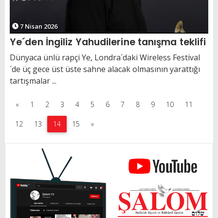
7 Nisan 2026
Ye´den İngiliz Yahudilerine tanışma teklifi
Dünyaca ünlü rapçi Ye, Londra´daki Wireless Festival
´de üç gece üst üste sahne alacak olmasının yarattığı
tartışmalar ...
«
1
2
3
4
5
6
7
8
9
10
11
12
13
14
15
»