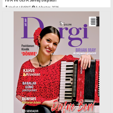
Selin SÜAR
5 Ağustos 2026
Ree - Bir şeyden dolayı
Rav İzak ALALUF
5 Ağustos 2026
Cengiz Han´ın izinden bir çift yeşil göze
Selin BARLAS
5 Ağustos 2026