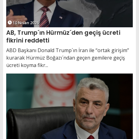
10 Nisan 2026
AB, Trump´ın Hürmüz´den geçiş ücreti
fikrini reddetti
ABD Başkanı Donald Trump´ın İran ile “ortak girişim”
kurarak Hürmüz Boğazı´ndan geçen gemilere geçiş
ücreti koyma fikr...