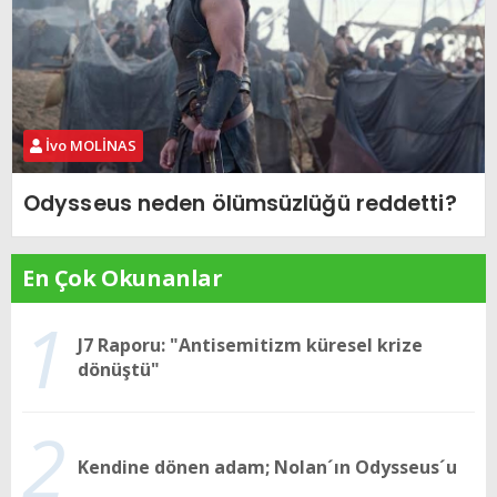
İvo MOLİNAS
Odysseus neden ölümsüzlüğü reddetti?
En Çok Okunanlar
1
J7 Raporu: "Antisemitizm küresel krize
dönüştü"
2
Kendine dönen adam; Nolan´ın Odysseus´u