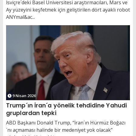
İsviçre´deki Basel Üniversitesi araştırmacıları, Mars ve
Ay yüzeyini keşfetmek için geliştirilen dört ayaklı robot
ANYmal&ac...
9 Nisan 2026
Trump´ın İran´a yönelik tehdidine Yahudi
gruplardan tepki
ABD Başkanı Donald Trump, “İran´ın Hürmüz Boğazı
´nı açmaması halinde bir medeniyet yok olacak”