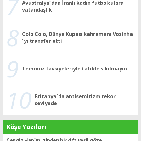
7
Avustralya´dan İranlı kadın futbolculara
vatandaşlık
8
Colo Colo, Dünya Kupası kahramanı Vozinha
´yı transfer etti
9
Temmuz tavsiyeleriyle tatilde sıkılmayın
10
Britanya´da antisemitizm rekor
seviyede
Köşe Yazıları
Kusursuz değiller sadece filtreyi iyi kullanıyorlar