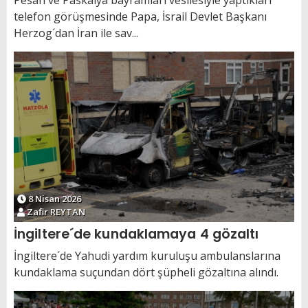
Pesah ve Paskalya bayramları vesilesiyle yaptıkları
telefon görüşmesinde Papa, İsrail Devlet Başkanı
Herzog´dan İran ile sav...
8 Nisan 2026
Zafir REYTAN
İngiltere´de kundaklamaya 4 gözaltı
İngiltere´de Yahudi yardım kuruluşu ambulanslarına
kundaklama suçundan dört şüpheli gözaltına alındı.