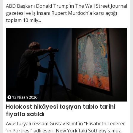
ABD Başkanı Donald Trump´ın The Wall Street Journal
gazetesi ve iş insanı Rupert Murdoch´a karşı açtığı
toplam 10 mily...
13 Nisan 2026
Holokost hikâyesi taşıyan tablo tarihi
fiyatla satıldı
Avusturyalı ressam Gustav Klimt´in “Elisabeth Lederer
´in Portresi” adlı eseri, New York´taki Sotheby´s müz...