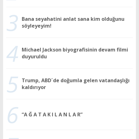
3
Bana seyahatini anlat sana kim olduğunu
söyleyeyim!
4
Michael Jackson biyografisinin devam filmi
duyuruldu
5
Trump, ABD´de doğumla gelen vatandaşlığı
kaldırıyor
6
“A Ğ A T A K I L A N L A R”