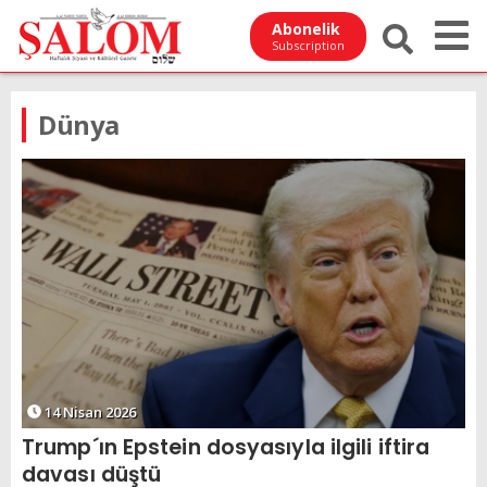
Abonelik
Subscription
Dünya
14 Nisan 2026
Trump´ın Epstein dosyasıyla ilgili iftira
davası düştü