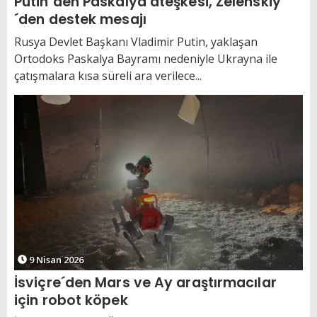
Putin´den Paskalya ateşkesi, Zelenskiy
´den destek mesajı
Rusya Devlet Başkanı Vladimir Putin, yaklaşan
Ortodoks Paskalya Bayramı nedeniyle Ukrayna ile
çatışmalara kısa süreli ara verilece...
9 Nisan 2026
İsviçre´den Mars ve Ay araştırmacılar
için robot köpek