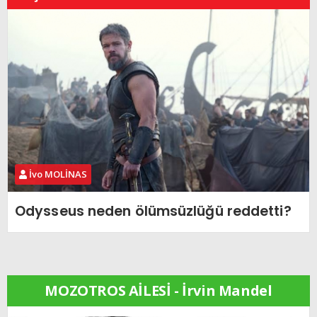
İvo MOLİNAS
Odysseus neden ölümsüzlüğü reddetti?
MOZOTROS AİLESİ - İrvin Mandel