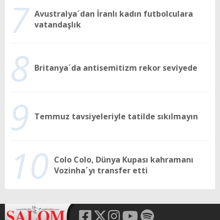
7
Avustralya´dan İranlı kadın futbolculara
vatandaşlık
8
Britanya´da antisemitizm rekor seviyede
9
Temmuz tavsiyeleriyle tatilde sıkılmayın
10
Colo Colo, Dünya Kupası kahramanı
Vozinha´yı transfer etti