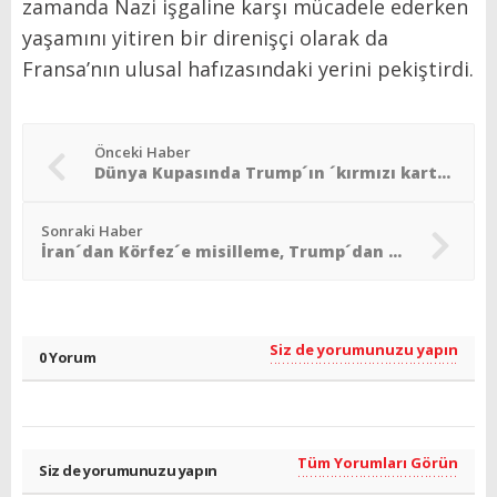
zamanda Nazi işgaline karşı mücadele ederken
yaşamını yitiren bir direnişçi olarak da
Fransa’nın ulusal hafızasındaki yerini pekiştirdi.
Önceki Haber
Dünya Kupasında Trump´ın ´kırmızı kart´ müdahalesi
Sonraki Haber
İran´dan Körfez´e misilleme, Trump´dan sert uyarı
Siz de yorumunuzu yapın
0 Yorum
Tüm Yorumları Görün
Siz de yorumunuzu yapın