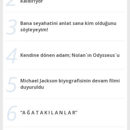
kaldırıyor
3
Bana seyahatini anlat sana kim olduğunu
söyleyeyim!
4
Kendine dönen adam; Nolan´ın Odysseus´u
5
Michael Jackson biyografisinin devam filmi
duyuruldu
6
“A Ğ A T A K I L A N L A R”