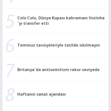
5
Colo Colo, Dünya Kupası kahramanı Vozinha
´yı transfer etti
6
Temmuz tavsiyeleriyle tatilde sıkılmayın
7
Britanya´da antisemitizm rekor seviyede
8
Haftanın sanat ajandası