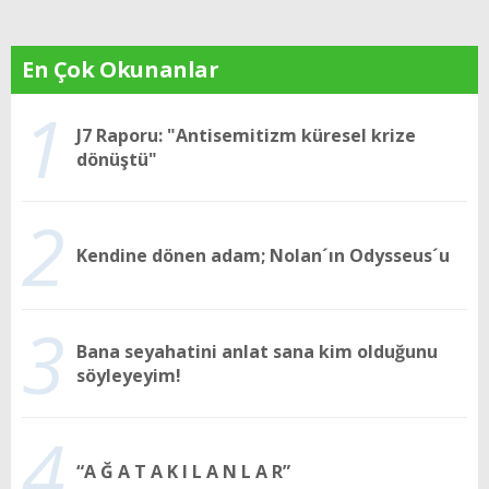
En Çok Okunanlar
1
J7 Raporu: "Antisemitizm küresel krize
dönüştü"
2
Kendine dönen adam; Nolan´ın Odysseus´u
3
Bana seyahatini anlat sana kim olduğunu
söyleyeyim!
4
“A Ğ A T A K I L A N L A R”