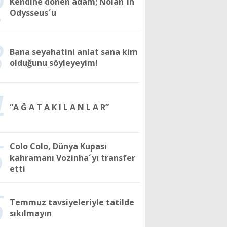
2
Kendine dönen adam; Nolan´ın
Odysseus´u
3
Bana seyahatini anlat sana kim
olduğunu söyleyeyim!
4
“A Ğ A T A K I L A N L A R”
5
Colo Colo, Dünya Kupası
kahramanı Vozinha´yı transfer
etti
6
Temmuz tavsiyeleriyle tatilde
sıkılmayın