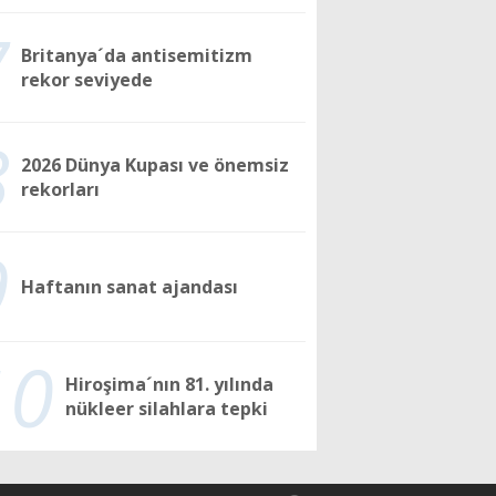
7
Britanya´da antisemitizm
rekor seviyede
8
2026 Dünya Kupası ve önemsiz
rekorları
9
Haftanın sanat ajandası
10
Hiroşima´nın 81. yılında
nükleer silahlara tepki