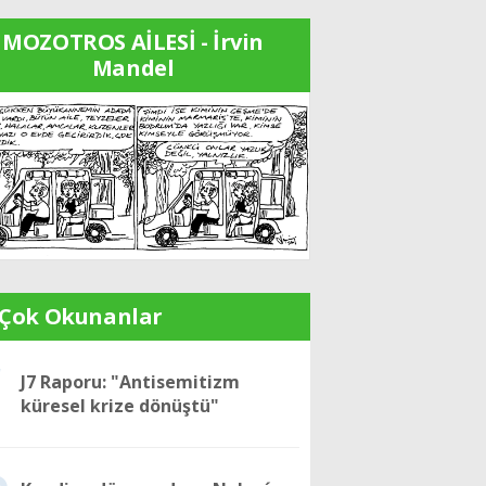
MOZOTROS AİLESİ - İrvin
Mandel
 Çok Okunanlar
1
J7 Raporu: "Antisemitizm
küresel krize dönüştü"