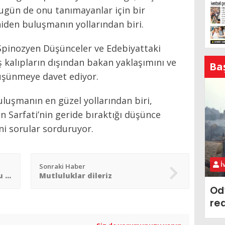
 bugün de onu tanımayanlar için bir
eniden buluşmanın yollarından biri.
pinozyen Düşünceler ve Edebiyattaki
ış kalıpların dışından bakan yaklaşımını ve
Ba
düşünmeye davet ediyor.
uluşmanın en güzel yollarından biri,
n Sarfati’nin geride bıraktığı düşünce
ni sorular sorduruyor.
İ
Sonraki Haber
Or Yom´da etkinliklerle dolu günler
Mutluluklar dileriz
Od
re