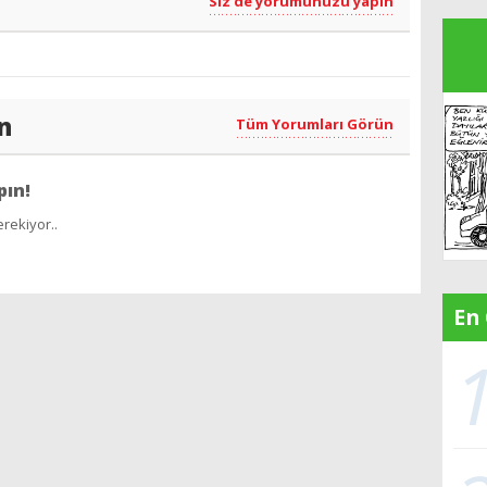
Siz de yorumunuzu yapın
n
Tüm Yorumları Görün
pın!
rekiyor..
En