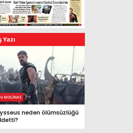
ş Yazı
vo MOLİNAS
ysseus neden ölümsüzlüğü
ddetti?