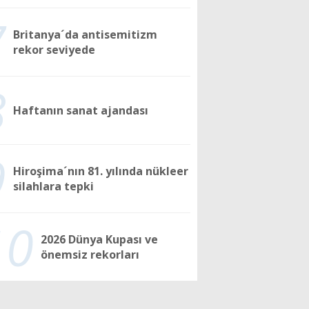
7
Britanya´da antisemitizm
rekor seviyede
8
Haftanın sanat ajandası
9
Hiroşima´nın 81. yılında nükleer
silahlara tepki
10
2026 Dünya Kupası ve
önemsiz rekorları