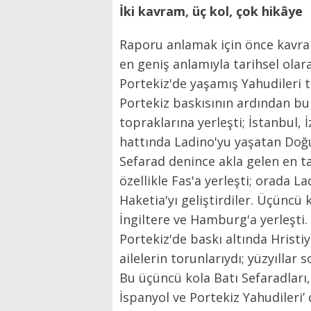
İki kavram, üç kol, çok hikâye
Raporu anlamak için önce kavra
en geniş anlamıyla tarihsel olar
Portekiz'de yaşamış Yahudileri 
Portekiz baskısının ardından bu n
topraklarına yerleşti; İstanbul, 
hattında Ladino'yu yaşatan Doğu
Sefarad denince akla gelen en ta
özellikle Fas'a yerleşti; orada L
Haketia'yı geliştirdiler. Üçüncü 
İngiltere ve Hamburg'a yerleşti.
Portekiz'de baskı altında Hristiy
ailelerin torunlarıydı; yüzyıllar
Bu üçüncü kola Batı Sefaradları
İspanyol ve Portekiz Yahudileri’ 