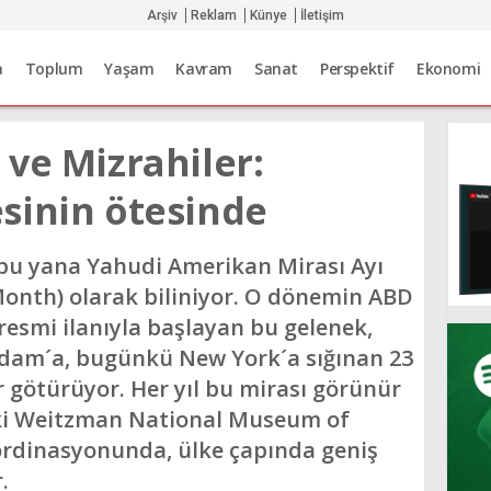
Arşiv
Reklam
Künye
İletişim
a
Toplum
Yaşam
Kavram
Sanat
Perspektif
Ekonomi
ve Mizrahiler:
sinin ötesinde
 bu yana Yahudi Amerikan Mirası Ayı
onth) olarak biliniyor. O dönemin ABD
esmi ilanıyla başlayan bu gelenek,
dam´a, bugünkü New York´a sığınan 23
 götürüyor. Her yıl bu mirası görünür
aki Weitzman National Museum of
ordinasyonunda, ülke çapında geniş
.