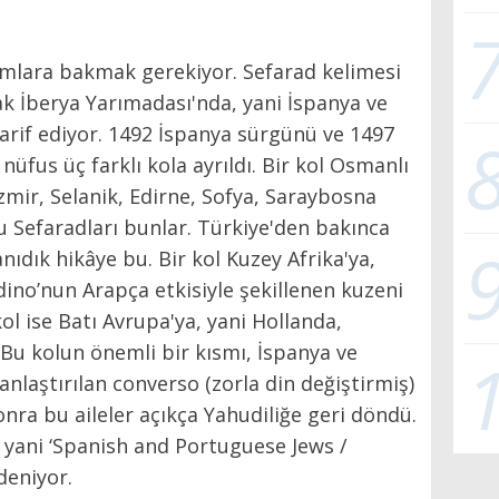
mlara bakmak gerekiyor. Sefarad kelimesi
ak İberya Yarımadası'nda, yani İspanya ve
tarif ediyor. 1492 İspanya sürgünü ve 1497
üfus üç farklı kola ayrıldı. Bir kol Osmanlı
İzmir, Selanik, Edirne, Sofya, Saraybosna
 Sefaradları bunlar. Türkiye'den bakınca
nıdık hikâye bu. Bir kol Kuzey Afrika'ya,
adino’nun Arapça etkisiyle şekillenen kuzeni
kol ise Batı Avrupa'ya, yani Hollanda,
 Bu kolun önemli bir kısmı, İspanya ve
anlaştırılan converso (zorla din değiştirmiş)
 sonra bu aileler açıkça Yahudiliğe geri döndü.
, yani ‘Spanish and Portuguese Jews /
deniyor.