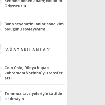
2
Kendine dönen adam; Nolan´ın
Odysseus´u
3
Bana seyahatini anlat sana kim
olduğunu söyleyeyim!
4
“A Ğ A T A K I L A N L A R”
5
Colo Colo, Dünya Kupası
kahramanı Vozinha´yı transfer
etti
6
Temmuz tavsiyeleriyle tatilde
sıkılmayın