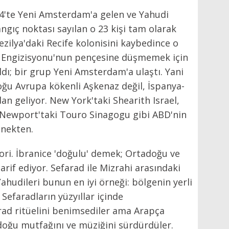
4'te Yeni Amsterdam'a gelen ve Yahudi
ngıç noktası sayılan o 23 kişi tam olarak
ezilya'daki Recife kolonisini kaybedince o
z Engizisyonu'nun pençesine düşmemek için
ldı; bir grup Yeni Amsterdam'a ulaştı. Yani
oğu Avrupa kökenli Aşkenaz değil, İspanya-
an geliyor. New York'taki Shearith Israel,
, Newport'taki Touro Sinagogu gibi ABD'nin
enekten.
gori. İbranice 'doğulu' demek; Ortadoğu ve
arif ediyor. Sefarad ile Mizrahi arasındaki
ahudileri bunun en iyi örneği: bölgenin yerli
Sefaradların yüzyıllar içinde
ad ritüelini benimsediler ama Arapça
oğu mutfağını ve müziğini sürdürdüler.