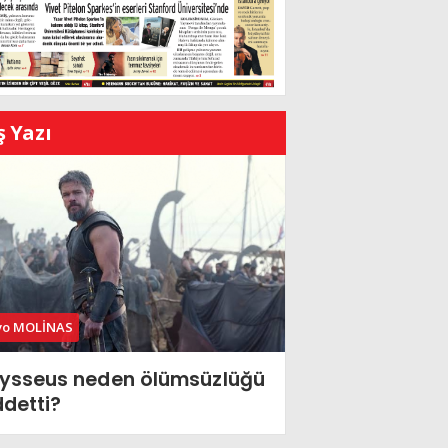
ş Yazı
vo MOLİNAS
ysseus neden ölümsüzlüğü
ddetti?