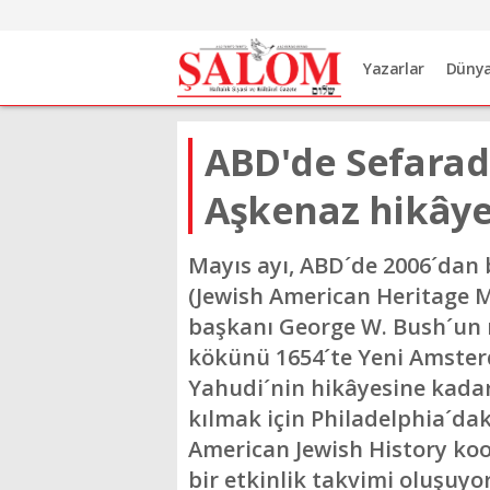
Yazarlar
Düny
ABD'de Sefarad 
Aşkenaz hikâye
Mayıs ayı, ABD´de 2006´dan
(Jewish American Heritage M
başkanı George W. Bush´un r
kökünü 1654´te Yeni Amster
Yahudi´nin hikâyesine kadar
kılmak için Philadelphia´d
American Jewish History ko
bir etkinlik takvimi oluşuyor