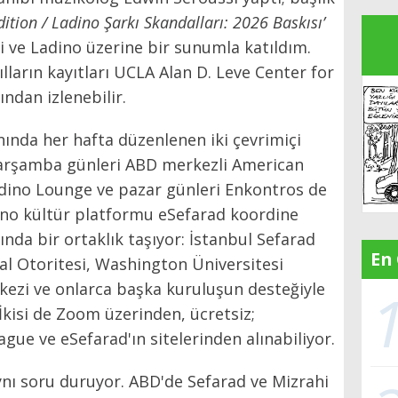
ition / Ladino Şarkı Skandalları: 2026 Baskısı’
ri ve Ladino üzerine bir sunumla katıldım.
lların kayıtları UCLA Alan D. Leve Center for
ndan izlenebilir.
yanında her hafta düzenlenen iki çevrimiçi
Çarşamba günleri ABD merkezli American
adino Lounge ve pazar günleri Enkontros de
ino kültür platformu eSefarad koordine
da bir ortaklık taşıyor: İstanbul Sefarad
En
al Otoritesi, Washington Üniversitesi
kezi ve onlarca başka kuruluşun desteğiyle
 İkisi de Zoom üzerinden, ücretsiz;
gue ve eSefarad'ın sitelerinden alınabiliyor.
ynı soru duruyor. ABD'de Sefarad ve Mizrahi