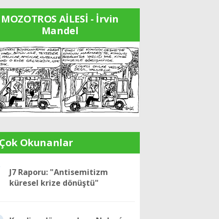
MOZOTROS AİLESİ - İrvin
Mandel
 Çok Okunanlar
1
J7 Raporu: "Antisemitizm
küresel krize dönüştü"