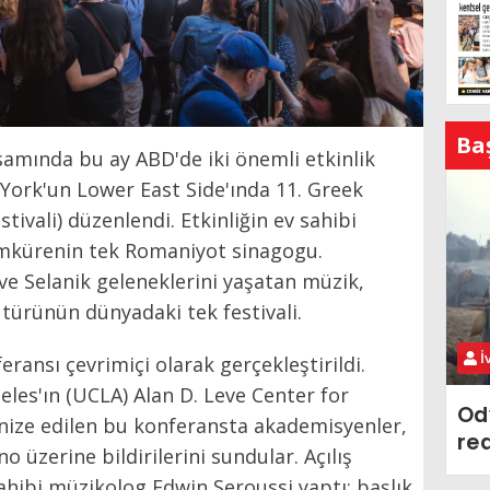
Ba
amında bu ay ABD'de iki önemli etkinlik
York'un Lower East Side'ında 11. Greek
tivali) düzenlendi. Etkinliğin ev sahibi
rımkürenin tek Romaniyot sinagogu.
ve Selanik geleneklerini yaşatan müzik,
türünün dünyadaki tek festivali.
İ
ransı çevrimiçi olarak gerçekleştirildi.
geles'ın (UCLA) Alan D. Leve Center for
Od
anize edilen bu konferansta akademisyenler,
re
no üzerine bildirilerini sundular. Açılış
ahibi müzikolog Edwin Seroussi yaptı; başlık