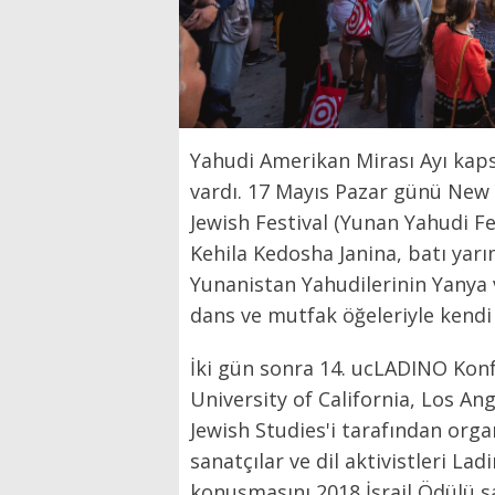
Yahudi Amerikan Mirası Ayı kaps
vardı. 17 Mayıs Pazar günü New 
Jewish Festival (Yunan Yahudi Fes
Kehila Kedosha Janina, batı ya
Yunanistan Yahudilerinin Yanya 
dans ve mutfak öğeleriyle kendi 
İki gün sonra 14. ucLADINO Konfe
University of California, Los An
Jewish Studies'i tarafından org
sanatçılar ve dil aktivistleri Ladi
konuşmasını 2018 İsrail Ödülü s