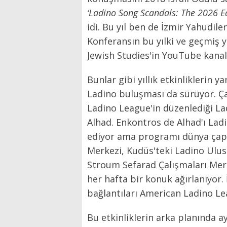
‘Ladino Song Scandals: The 2026 Ed
idi. Bu yıl ben de İzmir Yahudile
Konferansın bu yılki ve geçmiş yı
Jewish Studies'in YouTube kanalı
Bunlar gibi yıllık etkinliklerin 
Ladino buluşması da sürüyor. 
Ladino League'in düzenlediği L
Alhad. Enkontros de Alhad'ı Lad
ediyor ama programı dünya çapın
Merkezi, Kudüs'teki Ladino Ulus
Stroum Sefarad Çalışmaları Mer
her hafta bir konuk ağırlanıyor.
bağlantıları American Ladino Lea
Bu etkinliklerin arka planında a