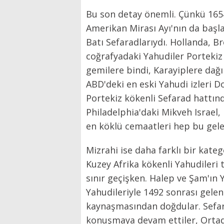
Bu son detay önemli. Çünkü 165
Amerikan Mirası Ayı'nın da başla
Batı Sefaradlarıydı. Hollanda, Br
coğrafyadaki Yahudiler Porteki
gemilere bindi, Karayiplere dağı
ABD'deki en eski Yahudi izleri D
Portekiz kökenli Sefarad hattınd
Philadelphia'daki Mikveh Israel
en köklü cemaatleri hep bu gel
Mizrahi ise daha farklı bir kate
Kuzey Afrika kökenli Yahudileri t
sınır geçişken. Halep ve Şam'ın Y
Yahudileriyle 1492 sonrası gelen 
kaynaşmasından doğdular. Sefar
konuşmaya devam ettiler, Ortad