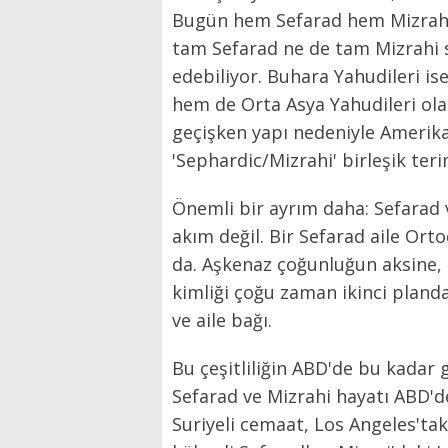
Bugün hem Sefarad hem Mizrahi sa
tam Sefarad ne de tam Mizrahi sa
edebiliyor. Buhara Yahudileri is
hem de Orta Asya Yahudileri olar
geçişken yapı nedeniyle Amerikal
'Sephardic/Mizrahi' birleşik teri
Önemli bir ayrım daha: Sefarad 
akım değil. Bir Sefarad aile Ort
da. Aşkenaz çoğunluğun aksine, 
kimliği çoğu zaman ikinci planda
ve aile bağı.
Bu çeşitliliğin ABD'de bu kadar
Sefarad ve Mizrahi hayatı ABD'd
Suriyeli cemaat, Los Angeles'tak