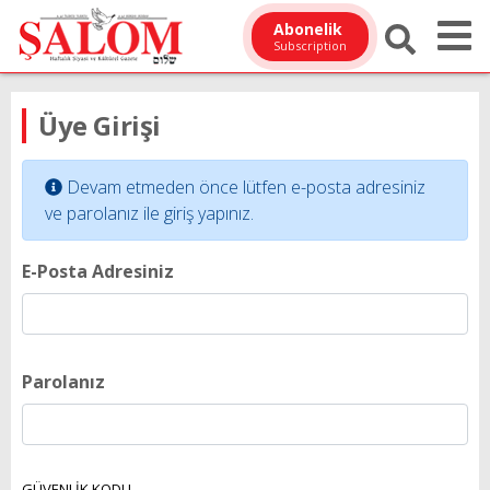
Abonelik
Subscription
Üye Girişi
Devam etmeden önce lütfen e-posta adresiniz
ve parolanız ile giriş yapınız.
E-Posta Adresiniz
Parolanız
GÜVENLİK KODU