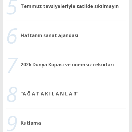
5
Temmuz tavsiyeleriyle tatilde sıkılmayın
6
Haftanın sanat ajandası
7
2026 Dünya Kupası ve önemsiz rekorları
8
“A Ğ A T A K I L A N L A R”
9
Kutlama