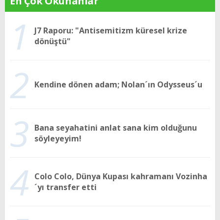
En Çok Okunanlar
1
J7 Raporu: "Antisemitizm küresel krize
dönüştü"
2
Kendine dönen adam; Nolan´ın Odysseus´u
3
Bana seyahatini anlat sana kim olduğunu
söyleyeyim!
4
Colo Colo, Dünya Kupası kahramanı Vozinha
´yı transfer etti