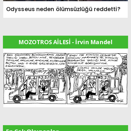
Odysseus neden ölümsüzlüğü reddetti?
MOZOTROS AİLESİ - İrvin Mandel