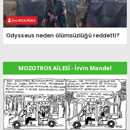
İvo MOLİNAS
Odysseus neden ölümsüzlüğü reddetti?
MOZOTROS AİLESİ - İrvin Mandel