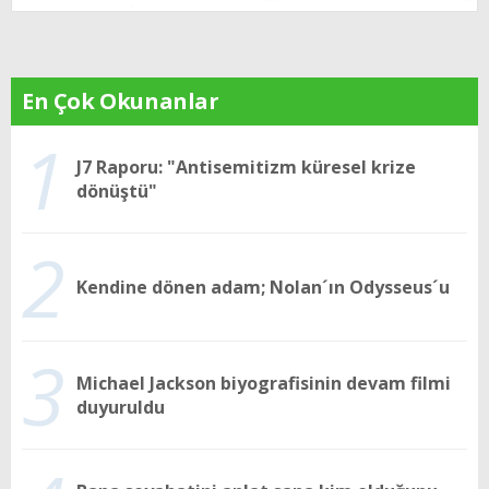
En Çok Okunanlar
1
J7 Raporu: "Antisemitizm küresel krize
dönüştü"
2
Kendine dönen adam; Nolan´ın Odysseus´u
3
Michael Jackson biyografisinin devam filmi
duyuruldu