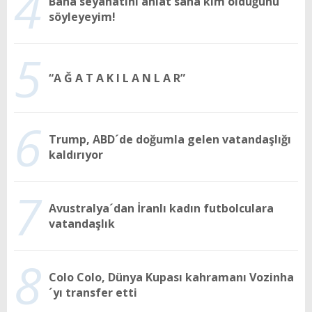
4
Bana seyahatini anlat sana kim olduğunu
söyleyeyim!
5
“A Ğ A T A K I L A N L A R”
6
Trump, ABD´de doğumla gelen vatandaşlığı
kaldırıyor
7
Avustralya´dan İranlı kadın futbolculara
vatandaşlık
8
Colo Colo, Dünya Kupası kahramanı Vozinha
´yı transfer etti