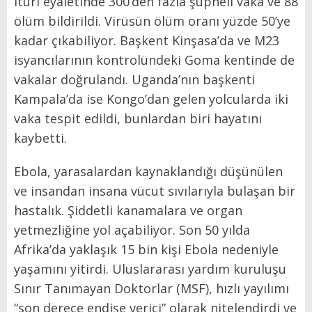
Ituri eyaletinde 300’den fazla şüpheli vaka ve 88
ölüm bildirildi. Virüsün ölüm oranı yüzde 50’ye
kadar çıkabiliyor. Başkent Kinşasa’da ve M23
isyancılarının kontrolündeki Goma kentinde de
vakalar doğrulandı. Uganda’nın başkenti
Kampala’da ise Kongo’dan gelen yolcularda iki
vaka tespit edildi, bunlardan biri hayatını
kaybetti.
Ebola, yarasalardan kaynaklandığı düşünülen
ve insandan insana vücut sıvılarıyla bulaşan bir
hastalık. Şiddetli kanamalara ve organ
yetmezliğine yol açabiliyor. Son 50 yılda
Afrika’da yaklaşık 15 bin kişi Ebola nedeniyle
yaşamını yitirdi. Uluslararası yardım kuruluşu
Sınır Tanımayan Doktorlar (MSF), hızlı yayılımı
“son derece endişe verici” olarak nitelendirdi ve