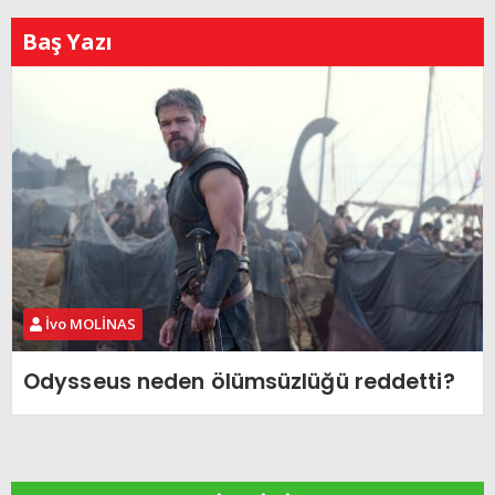
Baş Yazı
İvo MOLİNAS
Odysseus neden ölümsüzlüğü reddetti?