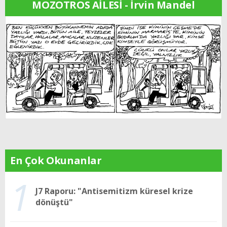
MOZOTROS AİLESİ - İrvin Mandel
En Çok Okunanlar
1
J7 Raporu: "Antisemitizm küresel krize
dönüştü"