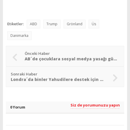
Etiketler:
ABD
Trump
Grönland
Üs
Danimarka
Önceki Haber
AB´de çocuklara sosyal medya yasağı gündemde
Sonraki Haber
Londra´da binler Yahudilere destek için bir araya geldi
Siz de yorumunuzu yapın
0 Yorum