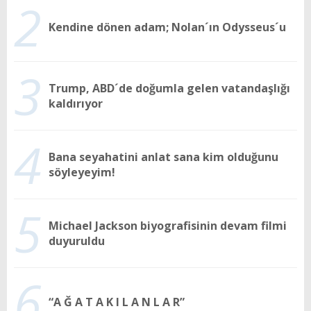
2
Kendine dönen adam; Nolan´ın Odysseus´u
3
Trump, ABD´de doğumla gelen vatandaşlığı
kaldırıyor
4
Bana seyahatini anlat sana kim olduğunu
söyleyeyim!
5
Michael Jackson biyografisinin devam filmi
duyuruldu
6
“A Ğ A T A K I L A N L A R”