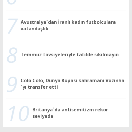
7
Avustralya´dan İranlı kadın futbolculara
vatandaşlık
8
Temmuz tavsiyeleriyle tatilde sıkılmayın
9
Colo Colo, Dünya Kupası kahramanı Vozinha
´yı transfer etti
10
Britanya´da antisemitizm rekor
seviyede