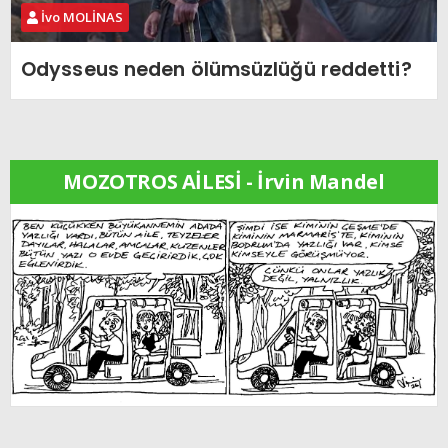
İvo MOLİNAS
Odysseus neden ölümsüzlüğü reddetti?
MOZOTROS AİLESİ - İrvin Mandel