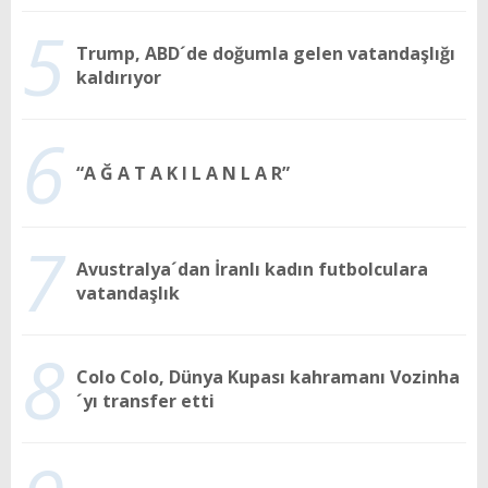
5
Trump, ABD´de doğumla gelen vatandaşlığı
kaldırıyor
6
“A Ğ A T A K I L A N L A R”
7
Avustralya´dan İranlı kadın futbolculara
vatandaşlık
8
Colo Colo, Dünya Kupası kahramanı Vozinha
´yı transfer etti