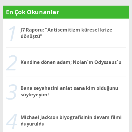
En Çok Okunanlar
1
J7 Raporu: "Antisemitizm küresel krize
dönüştü"
2
Kendine dönen adam; Nolan´ın Odysseus´u
3
Bana seyahatini anlat sana kim olduğunu
söyleyeyim!
4
Michael Jackson biyografisinin devam filmi
duyuruldu