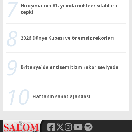
7
Hiroşima´nın 81. yılında nükleer silahlara
tepki
8
2026 Dünya Kupası ve önemsiz rekorları
9
Britanya´da antisemitizm rekor seviyede
10
Haftanın sanat ajandası