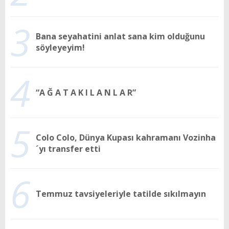
3
Bana seyahatini anlat sana kim olduğunu
söyleyeyim!
4
“A Ğ A T A K I L A N L A R”
5
Colo Colo, Dünya Kupası kahramanı Vozinha
´yı transfer etti
6
Temmuz tavsiyeleriyle tatilde sıkılmayın