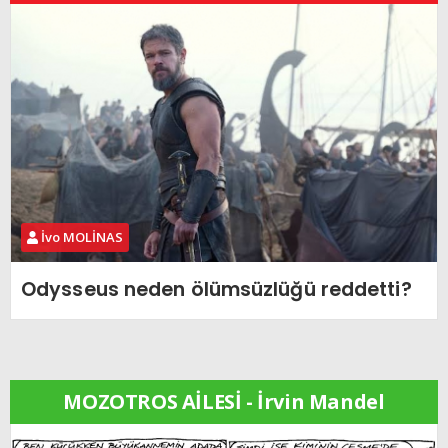
İvo MOLİNAS
Odysseus neden ölümsüzlüğü reddetti?
MOZOTROS AİLESİ - İrvin Mandel