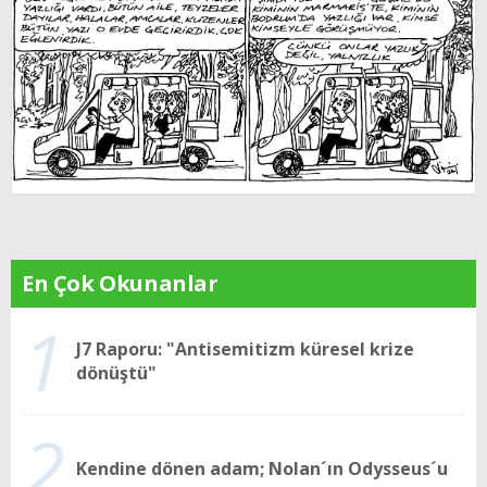
En Çok Okunanlar
1
J7 Raporu: "Antisemitizm küresel krize
dönüştü"
2
Kendine dönen adam; Nolan´ın Odysseus´u