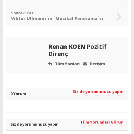
Sonraki Yazı
Viktor Ullmann´ın ´Müzikal Panorama´sı
Renan KOEN
Pozitif
Direnç
Tüm Yazıları
İletişim
Siz de yorumunuzu yapın
0 Yorum
Tüm Yorumları Görün
Siz de yorumunuzu yapın