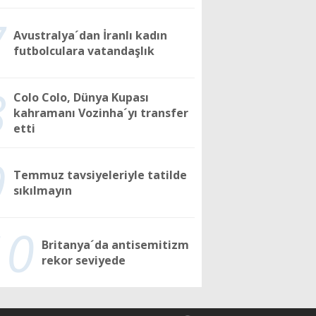
7
Avustralya´dan İranlı kadın
futbolculara vatandaşlık
8
Colo Colo, Dünya Kupası
kahramanı Vozinha´yı transfer
etti
9
Temmuz tavsiyeleriyle tatilde
sıkılmayın
10
Britanya´da antisemitizm
rekor seviyede