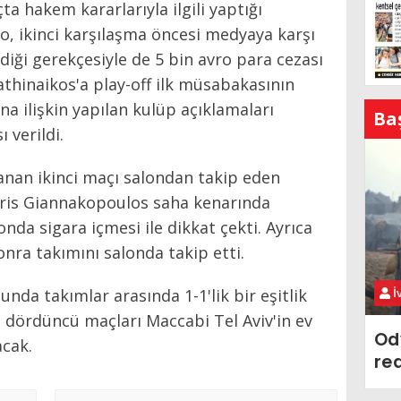
ta hakem kararlarıyla ilgili yaptığı
o, ikinci karşılaşma öncesi medyaya karşı
iği gerekçesiyle de 5 bin avro para cezası
hinaikos'a play-off ilk müsabakasının
 ilişkin yapılan kulüp açıklamaları
Ba
 verildi.
anan ikinci maçı salondan takip eden
ris Giannakopoulos saha kenarında
da sigara içmesi ile dikkat çekti. Ayrıca
onra takımını salonda takip etti.
nda takımlar arasında 1-1'lik bir eşitlik
İ
e dördüncü maçları Maccabi Tel Aviv'in ev
Od
acak.
re