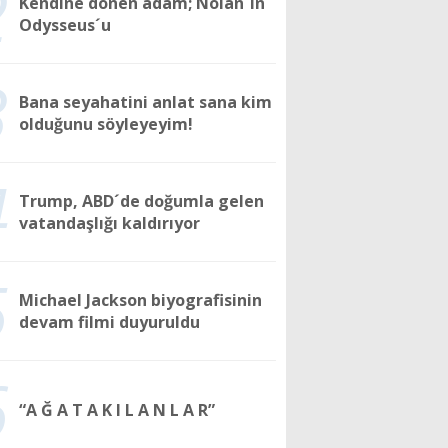
2
Kendine dönen adam; Nolan´ın
Odysseus´u
3
Bana seyahatini anlat sana kim
olduğunu söyleyeyim!
4
Trump, ABD´de doğumla gelen
vatandaşlığı kaldırıyor
5
Michael Jackson biyografisinin
devam filmi duyuruldu
6
“A Ğ A T A K I L A N L A R”