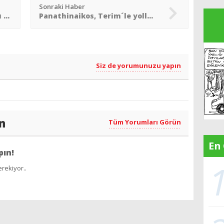
Sonraki Haber
Süper Lig´in eski futbolcusu Joseph Boum hayatını kaybetti
Panathinaikos, Terim´le yollarını ayırıyor mu?
Siz de yorumunuzu yapın
n
Tüm Yorumları Görün
En
pın!
rekiyor..