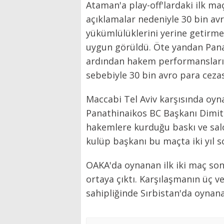
Ataman'a play-off'lardaki ilk maç
açıklamalar nedeniyle 30 bin avr
yükümlülüklerini yerine getirmed
uygun görüldü. Öte yandan Panat
ardından hakem performanslarına
sebebiyle 30 bin avro para cezası
Maccabi Tel Aviv karşısında oyn
Panathinaikos BC Başkanı Dimit
hakemlere kurduğu baskı ve salon
kulüp başkanı bu maçta iki yıl s
OAKA'da oynanan ilk iki maç sonu
ortaya çıktı. Karşılaşmanın üç v
sahipliğinde Sırbistan'da oynan