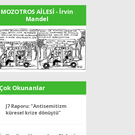
MOZOTROS AİLESİ - İrvin
Mandel
 Çok Okunanlar
1
J7 Raporu: "Antisemitizm
küresel krize dönüştü"