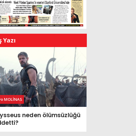
ş Yazı
vo MOLİNAS
ysseus neden ölümsüzlüğü
ddetti?