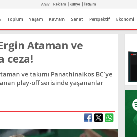
Arşiv
Reklam
Künye
İletişim
a
Toplum
Yaşam
Kavram
Sanat
Perspektif
Ekonomi
Ergin Ataman ve
a ceza!
Ataman ve takımı Panathinaikos BC´ye
nanan play-off serisinde yaşananlar