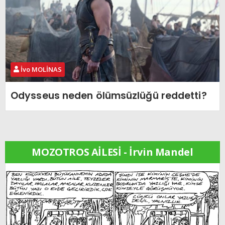
İvo MOLİNAS
Odysseus neden ölümsüzlüğü reddetti?
MOZOTROS AİLESİ - İrvin Mandel