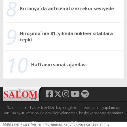
8
Britanya´da antisemitizm rekor seviyede
9
Hiroşima´nın 81. yılında nükleer silahlara
tepki
10
Haftanın sanat ajandası
Salom.com.tr haber içerikleri kaynak gösterilmeden alıntı yapılamaz,
kanuna aykırı ve izinsiz olarak kopyalanamaz, başka yerde yayınlanamaz.
© Şalom Haftalık Siyasi ve Kültürel Gazete
6698 sayılı Kişisel Verilerin Korunması Kanunu uyarınca hazırlanmış
Tüm hakları saklıdır.