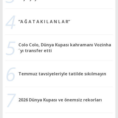
4
“A Ğ A T A K I L A N L A R”
5
Colo Colo, Dünya Kupası kahramanı Vozinha
´yı transfer etti
6
Temmuz tavsiyeleriyle tatilde sıkılmayın
7
2026 Dünya Kupası ve önemsiz rekorları