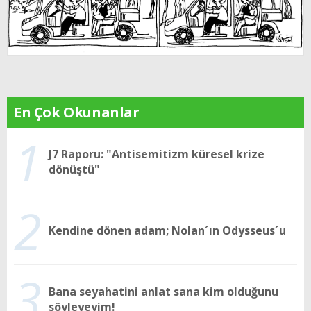
En Çok Okunanlar
1
J7 Raporu: "Antisemitizm küresel krize
dönüştü"
2
Kendine dönen adam; Nolan´ın Odysseus´u
3
Bana seyahatini anlat sana kim olduğunu
söyleyeyim!