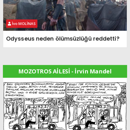
İvo MOLİNAS
Odysseus neden ölümsüzlüğü reddetti?
MOZOTROS AİLESİ - İrvin Mandel