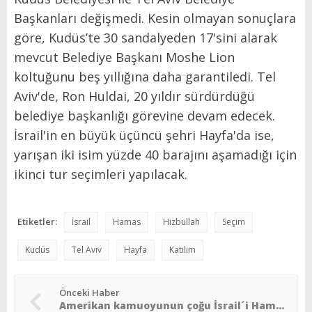
Başkanları değişmedi. Kesin olmayan sonuçlara
göre, Kudüs’te 30 sandalyeden 17'sini alarak
mevcut Belediye Başkanı Moshe Lion
koltuğunu beş yıllığına daha garantiledi. Tel
Aviv'de, Ron Huldai, 20 yıldır sürdürdüğü
belediye başkanlığı görevine devam edecek.
İsrail'in en büyük üçüncü şehri Hayfa'da ise,
yarışan iki isim yüzde 40 barajını aşamadığı için
ikinci tur seçimleri yapılacak.
Etiketler:
İsrail
Hamas
Hizbullah
Seçim
Kudüs
Tel Aviv
Hayfa
Katılım
Önceki Haber
Amerikan kamuoyunun çoğu İsrail´i Hamas´a karşı savaşında destekliyor