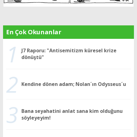
En Çok Okunanlar
1
J7 Raporu: "Antisemitizm küresel krize
dönüştü"
2
Kendine dönen adam; Nolan´ın Odysseus´u
3
Bana seyahatini anlat sana kim olduğunu
söyleyeyim!