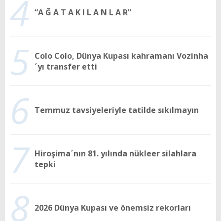
4
“A Ğ A T A K I L A N L A R”
5
Colo Colo, Dünya Kupası kahramanı Vozinha
´yı transfer etti
6
Temmuz tavsiyeleriyle tatilde sıkılmayın
7
Hiroşima´nın 81. yılında nükleer silahlara
tepki
8
2026 Dünya Kupası ve önemsiz rekorları