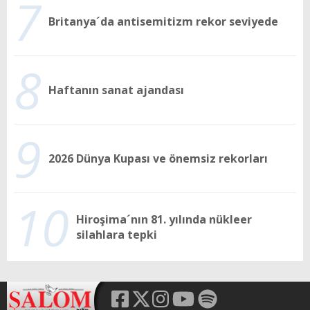
7
Britanya´da antisemitizm rekor seviyede
8
Haftanın sanat ajandası
9
2026 Dünya Kupası ve önemsiz rekorları
10
Hiroşima´nın 81. yılında nükleer
silahlara tepki