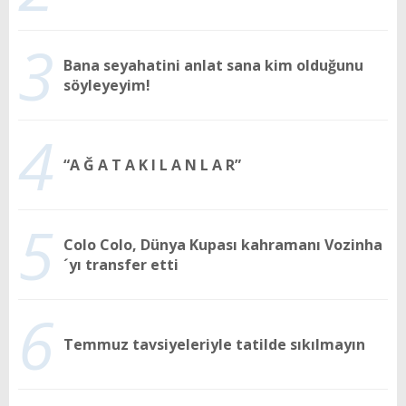
3
Bana seyahatini anlat sana kim olduğunu
söyleyeyim!
4
“A Ğ A T A K I L A N L A R”
5
Colo Colo, Dünya Kupası kahramanı Vozinha
´yı transfer etti
6
Temmuz tavsiyeleriyle tatilde sıkılmayın