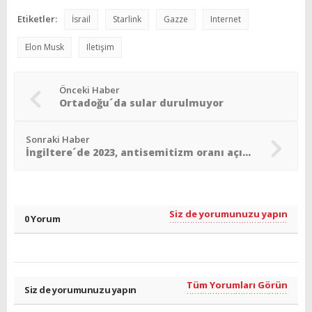
Etiketler:
İsrail
Starlink
Gazze
Internet
Elon Musk
Iletişim
Önceki Haber
Ortadoğu´da sular durulmuyor
Sonraki Haber
İngiltere´de 2023, antisemitizm oranı açısından en kötü yıl
Siz de yorumunuzu yapın
0 Yorum
Tüm Yorumları Görün
Siz de yorumunuzu yapın