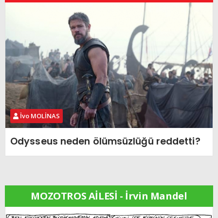
İvo MOLİNAS
Odysseus neden ölümsüzlüğü reddetti?
MOZOTROS AİLESİ - İrvin Mandel