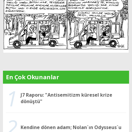
En Çok Okunanlar
1
J7 Raporu: "Antisemitizm küresel krize
dönüştü"
2
Kendine dönen adam; Nolan´ın Odysseus´u